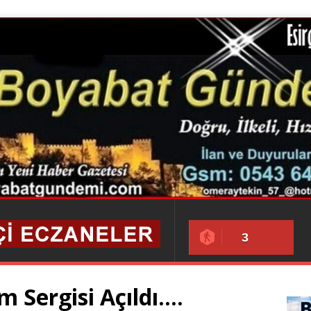
3
m Sergisi Açıldı….