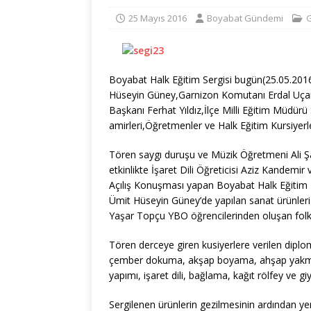
25 Mayıs 2016
Boyabat Gündemi
Boyabat Halk Eğitim Sergisi bugün(25.05.201
Hüseyin Güney,Garnizon Komutanı Erdal Uçar,
Başkanı Ferhat Yıldız,İlçe Milli Eğitim Müdür
amirleri,Öğretmenler ve Halk Eğitim Kursiyerler
Tören saygı duruşu ve Müzik Öğretmeni Ali Şa
etkinlikte İşaret Dili Öğreticisi Aziz Kandemir 
Açılış Konuşması yapan Boyabat Halk Eğiti
Ümit Hüseyin Güney’de yapılan sanat ürünler
Yaşar Topçu YBO öğrencilerinden oluşan folklor
Tören derceye giren kusiyerlere verilen diplom
çember dokuma, akşap boyama, ahşap yakma, t
yapımı, işaret dili, bağlama, kağıt rölfey ve g
Sergilenen ürünlerin gezilmesinin ardından ye