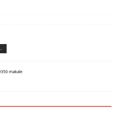
..
9350 makale