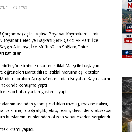
GENEL
1780
6.Çarşamba) açıldı. Açılışa Boyabat Kaymakamı Ümit
Boyabat Belediye Başkanı Şefik Çakıcı,Ak Parti İlçe
ü Saygın Atinkaya,İlçe Müftüsü İsa Sağlam,Daire
i katıldılar.
hin’in yönetiminde okunan İstiklal Marşı ile başlayan
ve öğrenciler
i işaret dili ile İstiklal Marşı’na eşlik ettiler.
m Müdürü İbrahim Açıkgöz’ün ardından Boyabat Kaymakamı
i hakkında konuşma yaptı.
 ekibi halk oyunları gösterisi yaptı.
alarının ardından yapmış oldukları trikolaj, makine nakışı,
elkırma, fotoğrafçılık, ebru, resim, davul derisi aksesuar
iyim kurslarının ürünlerinden oluşan sanat eserleri sergilendi.
mek ikramı yapıldı.