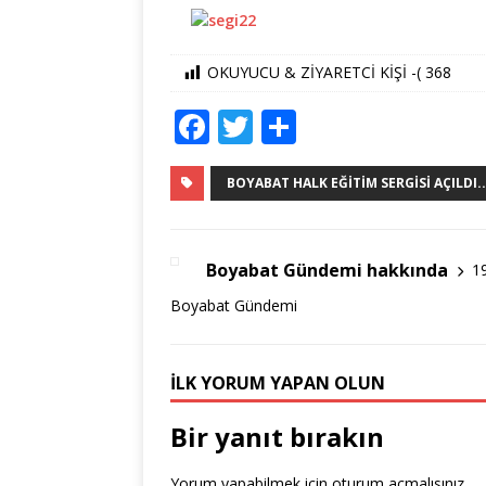
OKUYUCU & ZİYARETCİ KİŞİ -(
368
F
T
S
a
w
h
c
it
ar
BOYABAT HALK EĞITIM SERGISI AÇILDI..
e
te
e
b
r
Boyabat Gündemi hakkında
1
o
Boyabat Gündemi
o
k
İLK YORUM YAPAN OLUN
Bir yanıt bırakın
Yorum yapabilmek için
oturum açmalısınız
.