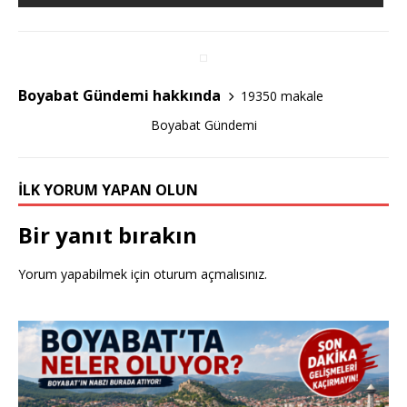
b
r
o
o
Boyabat Gündemi hakkında
19350 makale
k
Boyabat Gündemi
İLK YORUM YAPAN OLUN
Bir yanıt bırakın
Yorum yapabilmek için
oturum açmalısınız
.