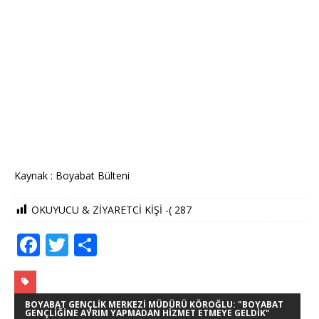
Kaynak : Boyabat Bülteni
OKUYUCU & ZİYARETCİ KİŞİ -(
287
F
T
S
a
w
h
c
it
ar
e
te
e
BOYABAT GENÇLIK MERKEZI MÜDÜRÜ KÖROĞLU: "BOYABAT
GENÇLIĞINE AYRIM YAPMADAN HIZMET ETMEYE GELDIK"