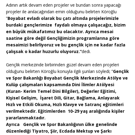
Adının artık devam eden projeler ve bundan sonra yapacağı
projeler ile anılacağından emin olduğunu belirten Köroğlu
”
Boyabat evladı olarak bu çatı altında projelerimizle
burdaki gençlerimize faydalı olmaya çalışacağız, bizim
en büyük mükafatımız bu olacaktır. Ayrıca mesai
saatine göre değil Gençliğimizin programlarına göre
mesaimizi belirliyoruz ve bu gençlik için ne kadar fazla
çalışsak o kadar huzurlu oluyoruz.”
dedi.
Gençlik merkezinde birbirinden güzel devam eden projeleri
olduğunu belirten Köroğlu konuyla ilgili şunları söyledi; ”
Gençlik
ve Spor Bakanlığı Boyabat Gençlik Merkezinde Atölye ve
Kulüp çalışmaları kapsamında Dini İlimler Atölyesi
(Kuran- Kerim Temel Dini Bilgiler), Değerler Eğitimi,
Kişisel Gelişim, İşaret Dili, Gitar, Bağlama, Anlayarak
Hızlı ve Etkili Okuma, Hızlı Klavye ve Satranç eğitimleri
verilmektedir. Eğitimlerden 10-29 yaş aralığında kişiler
yararlanmaktadır.
Ayrıca Gençlik ve Spor Bakanlığının ülke genelinde
düzenlediği Tiyatro, Şiir, Ecdada Mektup ve Şarkı