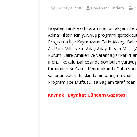
19 Mayıs 2018
Boyabat Gündemi
Boyabat Birlik Vakfı tarafından bu akşam T
Adına”Filistin için yürüyüş programı gerçekleşti
Programa İlçe Kaymakamı Fatih Aksoy, Belediye
Ak Parti Milletvekili Aday Adayı Rıtvan Mete 
Kurum Daire Amirleri ve vatandaşlar katıldılar
İnönü İlkokulu Bahçesinde son bulan yürüyüş
tarafından Kur’ an- ı Kerim okundu.Daha sonr
yaşanan zulüm hakkında bir konuşma yaptı.
Program İlçe Müftüsü İsa Sağlam tarafından y
Kaynak ; Boyabat Gündem Gazetesi