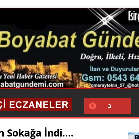
3
in Sokağa İndi….