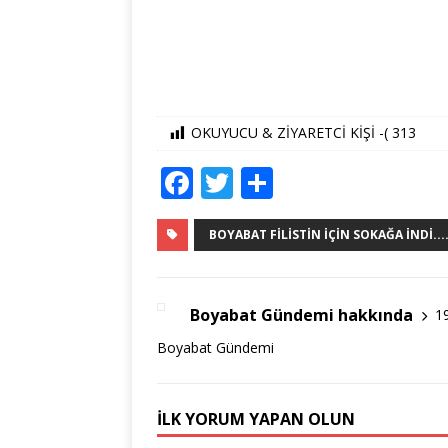
OKUYUCU & ZİYARETCİ KİŞİ -(
313
F
T
S
a
w
h
c
it
ar
BOYABAT FILISTIN İÇIN SOKAĞA İNDI...
e
te
e
b
r
Boyabat Gündemi hakkında
1
o
Boyabat Gündemi
o
k
İLK YORUM YAPAN OLUN