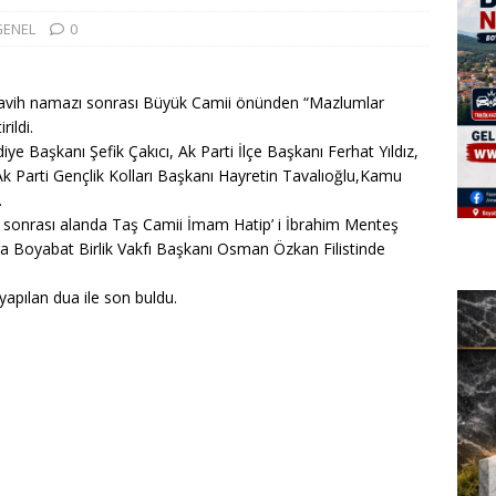
GENEL
0
eravih namazı sonrası Büyük Camii önünden “Mazlumlar
rildi.
 Başkanı Şefik Çakıcı, Ak Parti İlçe Başkanı Ferhat Yıldız,
,Ak Parti Gençlik Kolları Başkanı Hayretin Tavalıoğlu,Kamu
.
 sonrası alanda Taş Camii İmam Hatip’ i İbrahim Menteş
a Boyabat Birlik Vakfı Başkanı Osman Özkan Filistinde
apılan dua ile son buldu.