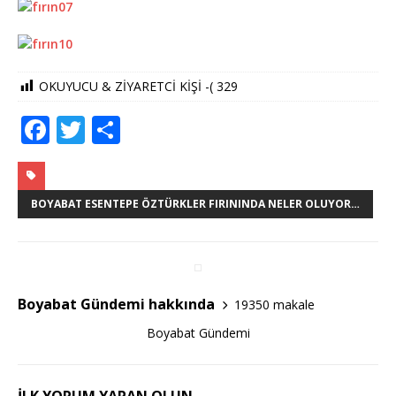
OKUYUCU & ZİYARETCİ KİŞİ -(
329
F
T
S
a
w
h
c
it
ar
e
te
e
BOYABAT ESENTEPE ÖZTÜRKLER FIRININDA NELER OLUYOR…
b
r
o
o
Boyabat Gündemi hakkında
19350 makale
k
Boyabat Gündemi