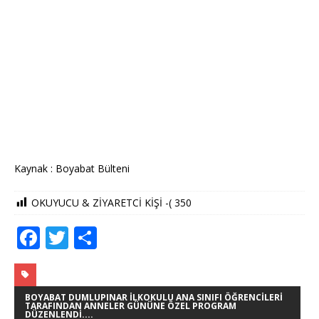
Kaynak : Boyabat Bülteni
OKUYUCU & ZİYARETCİ KİŞİ -(
350
F
T
S
a
w
h
c
it
ar
e
te
e
BOYABAT DUMLUPINAR İLKOKULU ANA SINIFI ÖĞRENCILERI
TARAFINDAN ANNELER GÜNÜNE ÖZEL PROGRAM
DÜZENLENDI....