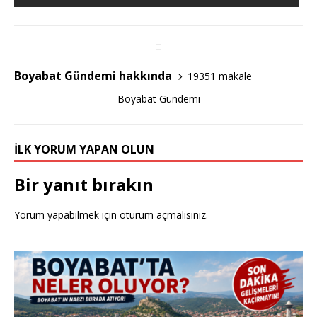
b
r
o
o
k
Boyabat Gündemi hakkında
19351 makale
Boyabat Gündemi
İLK YORUM YAPAN OLUN
Bir yanıt bırakın
Yorum yapabilmek için
oturum açmalısınız
.