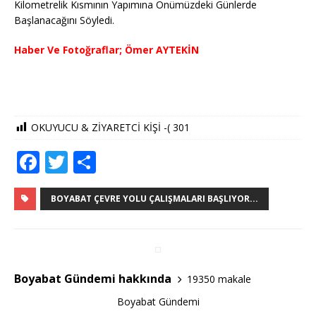
Kilometrelik Kısmının Yapımına Önümüzdeki Günlerde
Başlanacağını Söyledi.
Haber Ve Fotoğraflar; Ömer AYTEKİN
OKUYUCU & ZİYARETCİ KİŞİ -(
301
F
T
S
a
w
h
c
it
ar
BOYABAT ÇEVRE YOLU ÇALIŞMALARI BAŞLIYOR...
e
te
e
b
r
o
Boyabat Gündemi hakkında
19350 makale
o
Boyabat Gündemi