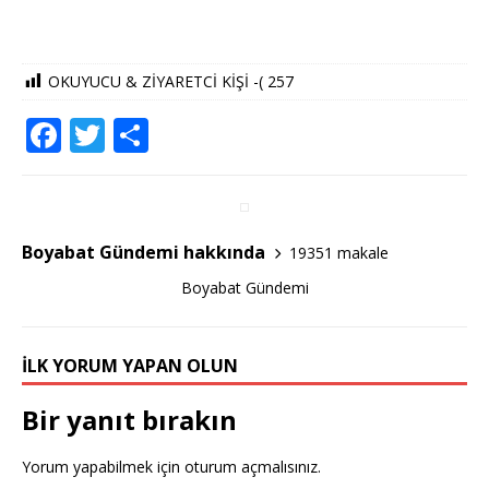
OKUYUCU & ZİYARETCİ KİŞİ -(
257
F
T
S
a
w
h
c
it
ar
e
te
e
Boyabat Gündemi hakkında
19351 makale
b
r
Boyabat Gündemi
o
o
İLK YORUM YAPAN OLUN
k
Bir yanıt bırakın
Yorum yapabilmek için
oturum açmalısınız
.