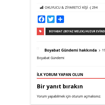
OKUYUCU & ZİYARETCİ KİŞİ -(
294
F
T
S
a
w
h
c
it
ar
BOYABAT (BEYAZ MELEK) HUZUR EVIND
e
te
e
b
r
Boyabat Gündemi hakkında
1
o
Boyabat Gündemi
o
k
İLK YORUM YAPAN OLUN
Bir yanıt bırakın
Yorum yapabilmek için
oturum açmalısınız
.