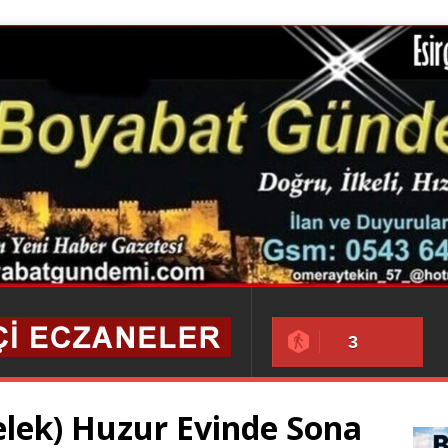
3
lek) Huzur Evinde Sona