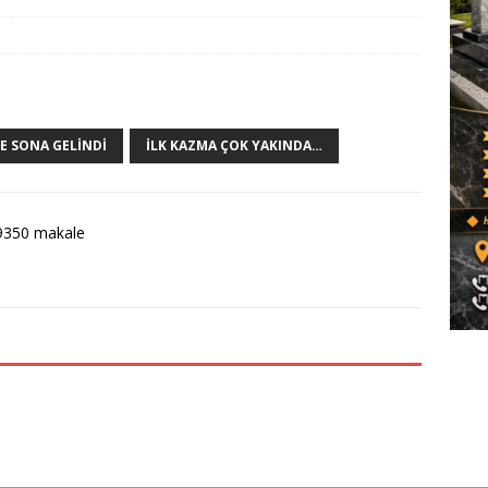
E SONA GELINDI
İLK KAZMA ÇOK YAKINDA…
9350 makale