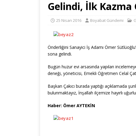
Gelindi, İlk Kazm
25 Nisan 2016
Boyabat Gündemi
G
Önderliğini Sanayici İş Adamı Ömer Sütlüoğlu
sona gelindi.
Bugün huzur evi arsasında yapılan incelemeye
deneği, yöneticisi, Emekli Öğretmen Celal Çata
Başkan Çakıcı burada yaptığı açıklamada şunla
bulunmaktayız, İnşallah ilçemize hayırlı uğurlu
Haber: Ömer AYTEKİN