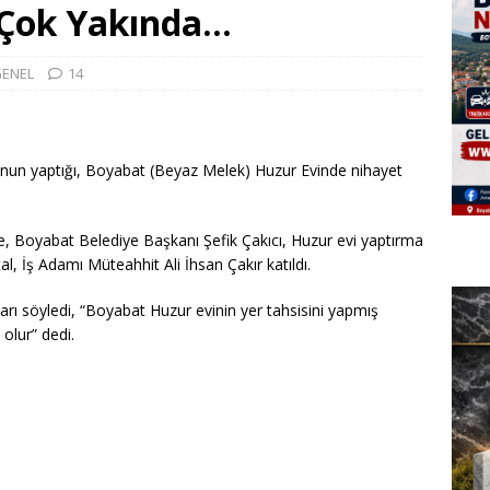
a Çok Yakında…
ENEL
14
’nun yaptığı, Boyabat (Beyaz Melek) Huzur Evinde nihayet
, Boyabat Belediye Başkanı Şefik Çakıcı, Huzur evi yaptırma
l, İş Adamı Müteahhit Ali İhsan Çakır katıldı.
rı söyledi, “Boyabat Huzur evinin yer tahsisini yapmış
 olur” dedi.