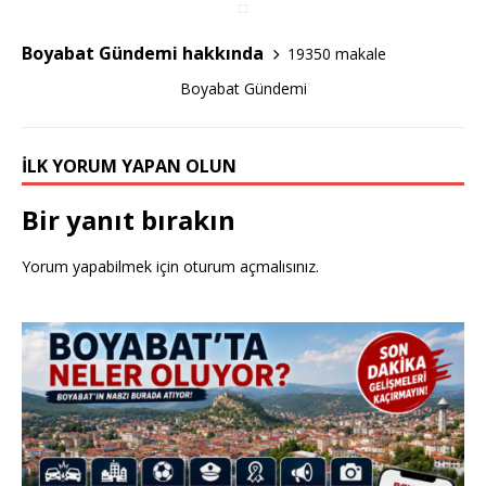
o
o
Boyabat Gündemi hakkında
19350 makale
k
Boyabat Gündemi
İLK YORUM YAPAN OLUN
Bir yanıt bırakın
Yorum yapabilmek için
oturum açmalısınız
.