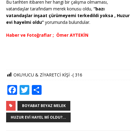
Bu tarihten itibaren her hangi bir çalışma olmaması,
vatandaşlar tarafındam merek konusu oldu,
“bazı
vatandaşlar inşaat çürümeyemi terkedildi yoksa , Huzur
evi hayelmi oldu”
yorumunda bulundular.
Haber ve Fotoğraflar ; Ömer AYTEKİN
OKUYUCU & ZİYARETCİ KİŞİ -(
316
F
T
S
a
w
h
c
it
ar
BOYABAT BEYAZ MELEK
e
te
e
HUZUR EVI HAYEL MI OLDU?...
b
r