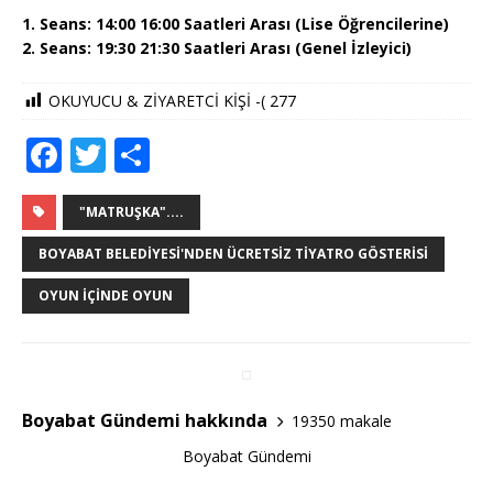
1. Seans: 14:00 16:00 Saatleri Arası (Lise Öğrencilerine)
2. Seans: 19:30 21:30 Saatleri Arası (Genel İzleyici)
OKUYUCU & ZİYARETCİ KİŞİ -(
277
F
T
S
a
w
h
c
it
ar
"MATRUŞKA"....
e
te
e
BOYABAT BELEDIYESI'NDEN ÜCRETSIZ TIYATRO GÖSTERISI
b
r
OYUN İÇINDE OYUN
o
o
k
Boyabat Gündemi hakkında
19350 makale
Boyabat Gündemi