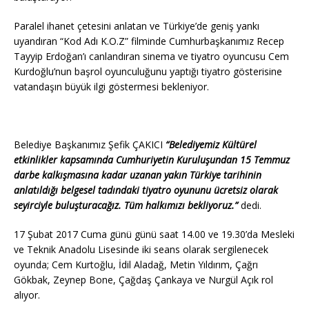
Paralel ihanet çetesini anlatan ve Türkiye’de geniş yankı
uyandıran “Kod Adı K.O.Z” filminde Cumhurbaşkanımız Recep
Tayyip Erdoğan’ı canlandıran sinema ve tiyatro oyuncusu Cem
Kurdoğlu’nun başrol oyunculuğunu yaptığı tiyatro gösterisine
vatandaşın büyük ilgi göstermesi bekleniyor.
Belediye Başkanımız Şefik ÇAKICI
“Belediyemiz Kültürel
etkinlikler kapsamında Cumhuriyetin Kuruluşundan 15 Temmuz
darbe kalkışmasına kadar uzanan yakın Türkiye tarihinin
anlatıldığı belgesel tadındaki tiyatro oyununu ücretsiz olarak
seyirciyle buluşturacağız. Tüm halkımızı bekliyoruz.”
dedi.
17 Şubat 2017 Cuma günü günü saat 14.00 ve 19.30’da Mesleki
ve Teknik Anadolu Lisesinde iki seans olarak sergilenecek
oyunda; Cem Kurtoğlu, İdil Aladağ, Metin Yıldırım, Çağrı
Gökbak, Zeynep Bone, Çağdaş Çankaya ve Nurgül Açık rol
alıyor.