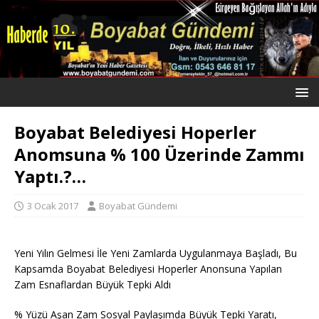
Boyabat Belediyesi Hoperler
Anomsuna % 100 Üzerinde Zammı
Yaptı.?…
3 Ocak 2017
Boyabat Gündemi
Yeni Yılın Gelmesi İle Yeni Zamlarda Uygulanmaya Başladı, Bu
Kapsamda Boyabat Belediyesi Hoperler Anonsuna Yapılan
Zam Esnaflardan Büyük Tepki Aldı
% Yüzü Aşan Zam Sosyal Paylaşımda Büyük Tepki Yaratı,