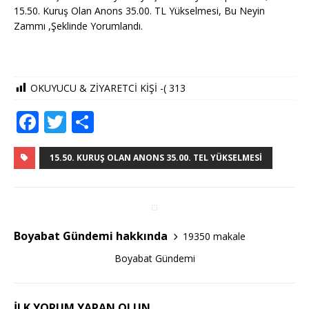
15.50. Kuruş Olan Anons 35.00. TL Yükselmesi, Bu Neyin
Zammı ,Şeklinde Yorumlandı.
OKUYUCU & ZİYARETCİ KİŞİ -(
313
F
T
S
a
w
h
c
it
ar
15.50. KURUŞ OLAN ANONS 35.00. TEL YÜKSELMESI
e
te
e
b
r
o
Boyabat Gündemi hakkında
19350 makale
o
Boyabat Gündemi
k
İLK YORUM YAPAN OLUN