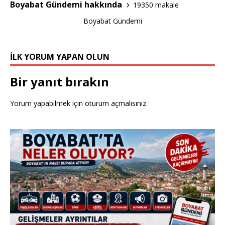
o
Boyabat Gündemi hakkında
19350 makale
o
Boyabat Gündemi
k
İLK YORUM YAPAN OLUN
Bir yanıt bırakın
Yorum yapabilmek için
oturum açmalısınız
.