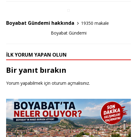
c
it
ar
e
te
e
Boyabat Gündemi hakkında
19350 makale
b
r
Boyabat Gündemi
o
o
İLK YORUM YAPAN OLUN
k
Bir yanıt bırakın
Yorum yapabilmek için
oturum açmalısınız
.