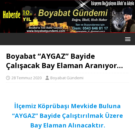
Boyabat “AYGAZ” Bayide
Çalışacak Bay Elaman Aranıyor…
28 Temmuz 2020
Boyabat Gündemi
İlçemiz Köprübaşı Mevkide Buluna
“AYGAZ” Bayide Çalıştırılmak Üzere
Bay Elaman Alınacaktır.