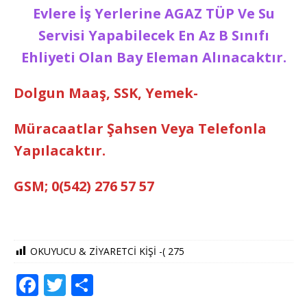
Evlere İş Yerlerine AGAZ TÜP Ve Su
Servisi Yapabilecek En Az B Sınıfı
Ehliyeti Olan Bay Eleman Alınacaktır.
Dolgun Maaş, SSK, Yemek-
Müracaatlar Şahsen Veya Telefonla
Yapılacaktır.
GSM; 0(542) 276 57 57
OKUYUCU & ZİYARETCİ KİŞİ -(
275
F
T
S
a
w
h