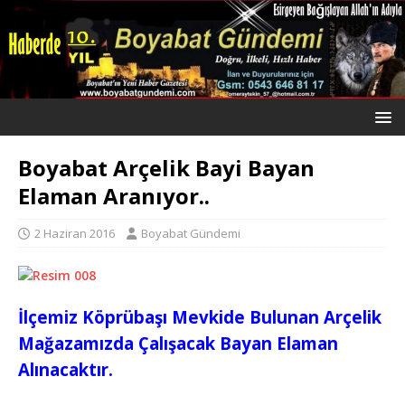
Boyabat Arçelik Bayi Bayan
Elaman Aranıyor..
2 Haziran 2016
Boyabat Gündemi
İlçemiz Köprübaşı Mevkide Bulunan Arçelik
Mağazamızda Çalışacak Bayan Elaman
Alınacaktır.