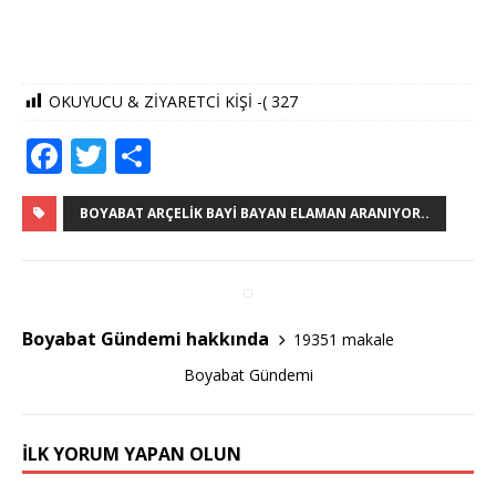
OKUYUCU & ZİYARETCİ KİŞİ -(
327
F
T
S
a
w
h
c
it
ar
BOYABAT ARÇELIK BAYI BAYAN ELAMAN ARANIYOR..
e
te
e
b
r
o
Boyabat Gündemi hakkında
19351 makale
o
Boyabat Gündemi
k
İLK YORUM YAPAN OLUN