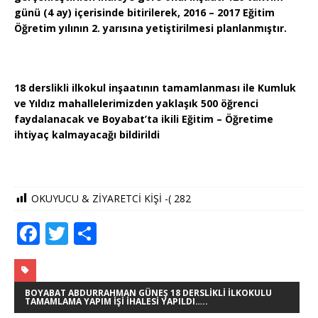
günü (4 ay) içerisinde bitirilerek, 2016 – 2017 Eğitim
Öğretim yılının 2. yarısına yetiştirilmesi planlanmıştır.
18 derslikli ilkokul inşaatının tamamlanması ile Kumluk
ve Yıldız mahallelerimizden yaklaşık 500 öğrenci
faydalanacak ve Boyabat’ta ikili Eğitim – Öğretime
ihtiyaç kalmayacağı bildirildi
OKUYUCU & ZİYARETCİ KİŞİ -(
282
F
T
S
a
w
h
c
it
ar
e
te
e
BOYABAT ABDURRAHMAN GÜNEŞ 18 DERSLIKLI İLKOKULU
TAMAMLAMA YAPIM İŞI İHALESI YAPILDI…..