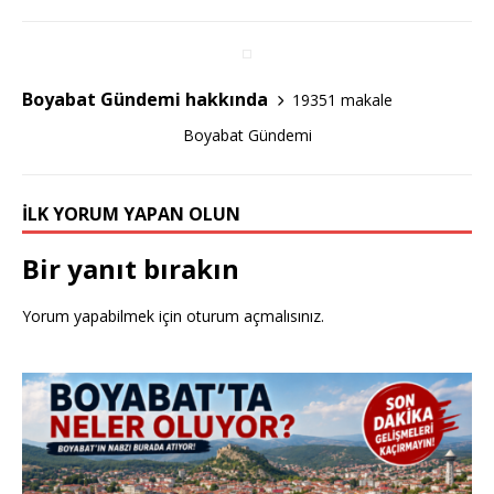
b
r
o
o
Boyabat Gündemi hakkında
19351 makale
k
Boyabat Gündemi
İLK YORUM YAPAN OLUN
Bir yanıt bırakın
Yorum yapabilmek için
oturum açmalısınız
.