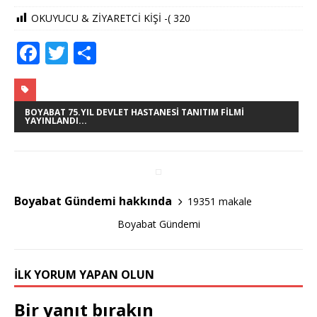
OKUYUCU & ZİYARETCİ KİŞİ -(
320
F
T
S
a
w
h
c
it
ar
e
te
e
BOYABAT 75.YIL DEVLET HASTANESI TANITIM FILMI
YAYINLANDI...
b
r
o
o
Boyabat Gündemi hakkında
19351 makale
k
Boyabat Gündemi
İLK YORUM YAPAN OLUN
Bir yanıt bırakın