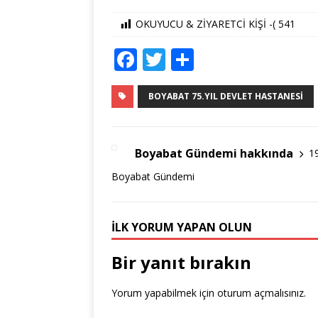
OKUYUCU & ZİYARETCİ KİŞİ -(
541
F
T
S
a
w
h
c
it
ar
BOYABAT 75.YIL DEVLET HASTANESI
e
te
e
b
r
Boyabat Gündemi hakkında
1
o
Boyabat Gündemi
o
k
İLK YORUM YAPAN OLUN
Bir yanıt bırakın
Yorum yapabilmek için
oturum açmalısınız
.