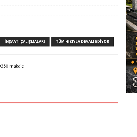
İNŞAATI ÇALIŞMALARI
TÜM HIZIYLA DEVAM EDIYOR
9350 makale