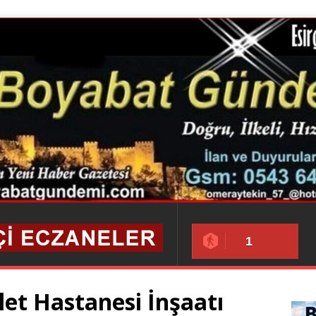
1
let Hastanesi İnşaatı