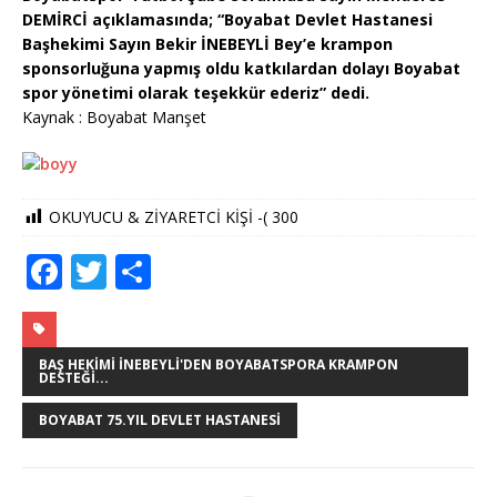
DEMİRCİ açıklamasında; “Boyabat Devlet Hastanesi
Başhekimi Sayın Bekir İNEBEYLİ Bey’e krampon
sponsorluğuna yapmış oldu katkılardan dolayı Boyabat
spor yönetimi olarak teşekkür ederiz” dedi.
Kaynak : Boyabat Manşet
OKUYUCU & ZİYARETCİ KİŞİ -(
300
F
T
S
a
w
h
c
it
ar
e
te
e
BAŞ HEKIMI İNEBEYLI'DEN BOYABATSPORA KRAMPON
DESTEĞI...
b
r
BOYABAT 75.YIL DEVLET HASTANESI
o
o