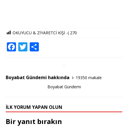
OKUYUCU & ZİYARETCİ KİŞİ -(
270
F
T
S
a
w
h
c
it
ar
e
te
e
Boyabat Gündemi hakkında
19350 makale
b
r
Boyabat Gündemi
o
o
İLK YORUM YAPAN OLUN
k
Bir yanıt bırakın