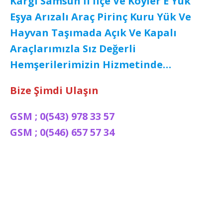
Kargı Samsun İl İlçe Ve Köyler E Yük
Eşya Arızalı Araç Pirinç Kuru Yük Ve
Hayvan Taşımada Açık Ve Kapalı
Araçlarımızla Sız Değerli
Hemşerilerimizin Hizmetinde…
Bize Şimdi Ulaşın
GSM ; 0(543) 978 33 57
GSM ; 0(546) 657 57 34