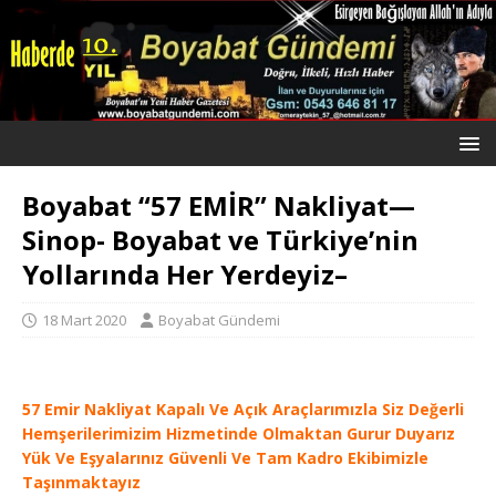
Boyabat “57 EMİR” Nakliyat—
Sinop- Boyabat ve Türkiye’nin
Yollarında Her Yerdeyiz–
18 Mart 2020
Boyabat Gündemi
57 Emir Nakliyat Kapalı Ve Açık Araçlarımızla Siz Değerli
Hemşerilerimizim Hizmetinde Olmaktan Gurur Duyarız
Yük Ve Eşyalarınız Güvenli Ve Tam Kadro Ekibimizle
Taşınmaktayız