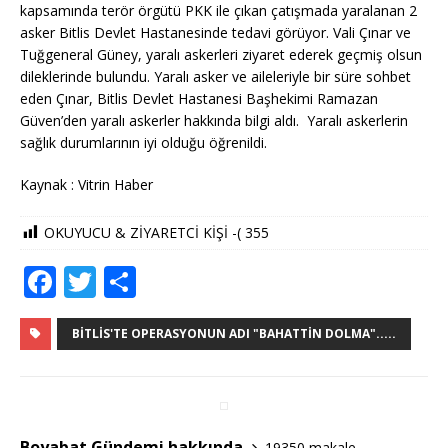
kapsamında terör örgütü PKK ile çıkan çatışmada yaralanan 2
asker Bitlis Devlet Hastanesinde tedavi görüyor. Vali Çınar ve
Tuğgeneral Güney, yaralı askerleri ziyaret ederek geçmiş olsun
dileklerinde bulundu. Yaralı asker ve aileleriyle bir süre sohbet
eden Çınar, Bitlis Devlet Hastanesi Başhekimi Ramazan
Güven’den yaralı askerler hakkında bilgi aldı. Yaralı askerlerin
sağlık durumlarının iyi olduğu öğrenildi.
Kaynak : Vitrin Haber
OKUYUCU & ZİYARETCİ KİŞİ -(
355
F
T
S
a
w
h
c
it
ar
BITLIS'TE OPERASYONUN ADI "BAHATTIN DOLMA".....
e
te
e
b
r
o
Boyabat Gündemi hakkında
19350 makale