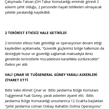
Çatışmada Tatvan JÖH Tabur Komutanlığı emrinde görevli 2
askerin şehit olduğu, 2 personelin hayati tehlikeleri olmayacak
şekilde yaralandığı kaydedildi.
2 TERÖRİST ETKİSİZ HALE GETİRİLDİ
2 teröristin etkisiz hale getirildiği ve operasyonun devam ettiği
kaydedilen açıklamada, “Güvenlik güçlerimiz bölge halkımızın da
desteğiyle huzur ve güvenliği sağlamak maksadıyla ilimiz
genelinde teröristlerle mücadelesini kararlılıkla sürdürecektir”
ifadesi yer aldı.
VALİ ÇINAR VE TUĞGENERAL GÜNEY YARALI ASKERLERİ
ZİYARET ETTİ
Bitlis Valisi Ahmet Çınar ve Bitlis Jandarma Bölge Komutanı
Tuğgeneral Fuat Güney, yaralı askerleri ziyaret etti. Bitlis
Jandarma Bölge Komutanlığı unsurlarınca 12 Ocak’ta başlatılan
“Şehit Jandarma Uzman Onbaşı Bahattin Dolma Operasyonu”