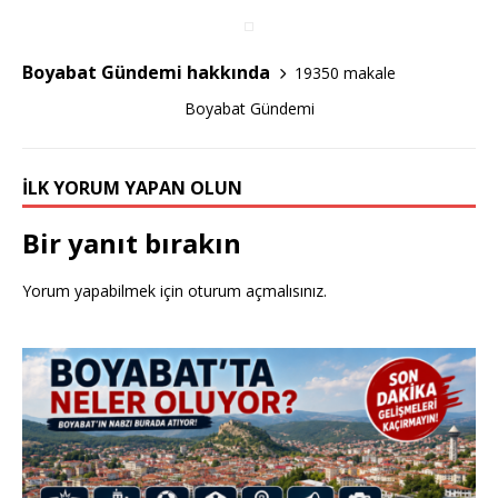
b
r
o
Boyabat Gündemi hakkında
19350 makale
o
Boyabat Gündemi
k
İLK YORUM YAPAN OLUN
Bir yanıt bırakın
Yorum yapabilmek için
oturum açmalısınız
.