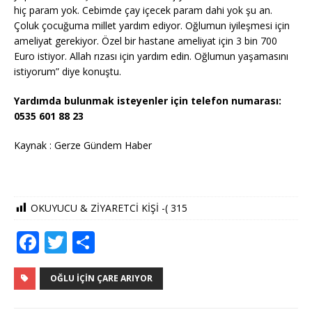
hiç param yok. Cebimde çay içecek param dahi yok şu an.
Çoluk çocuğuma millet yardım ediyor. Oğlumun iyileşmesi için
ameliyat gerekiyor. Özel bir hastane ameliyat için 3 bin 700
Euro istiyor. Allah rızası için yardım edin. Oğlumun yaşamasını
istiyorum” diye konuştu.
Yardımda bulunmak isteyenler için telefon numarası:
0535 601 88 23
Kaynak : Gerze Gündem Haber
OKUYUCU & ZİYARETCİ KİŞİ -(
315
F
T
S
a
w
h
c
it
ar
OĞLU İÇIN ÇARE ARIYOR
e
te
e