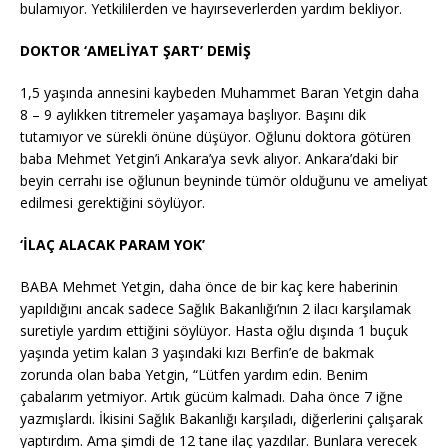
bulamıyor. Yetkililerden ve hayırseverlerden yardım bekliyor.
DOKTOR ‘AMELİYAT ŞART’ DEMİŞ
1,5 yaşında annesini kaybeden Muhammet Baran Yetgin daha
8 – 9 aylıkken titremeler yaşamaya başlıyor. Başını dik
tutamıyor ve sürekli önüne düşüyor. Oğlunu doktora götüren
baba Mehmet Yetgin’i Ankara’ya sevk alıyor. Ankara’daki bir
beyin cerrahı ise oğlunun beyninde tümör olduğunu ve ameliyat
edilmesi gerektiğini söylüyor.
‘İLAÇ ALACAK PARAM YOK’
BABA Mehmet Yetgin, daha önce de bir kaç kere haberinin
yapıldığını ancak sadece Sağlık Bakanlığı’nın 2 ilacı karşılamak
suretiyle yardım ettiğini söylüyor. Hasta oğlu dışında 1 buçuk
yaşında yetim kalan 3 yaşındaki kızı Berfin’e de bakmak
zorunda olan baba Yetgin, “Lütfen yardım edin. Benim
çabalarım yetmiyor. Artık gücüm kalmadı. Daha önce 7 iğne
yazmışlardı. İkisini Sağlık Bakanlığı karşıladı, diğerlerini çalışarak
yaptırdım. Ama şimdi de 12 tane ilaç yazdılar. Bunlara verecek