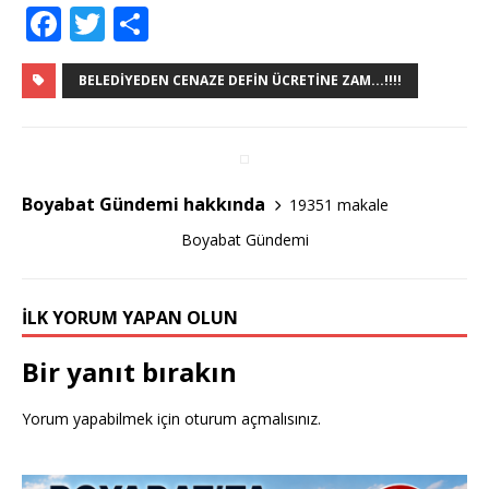
F
T
S
a
w
h
c
it
ar
BELEDIYEDEN CENAZE DEFIN ÜCRETINE ZAM...!!!!
e
te
e
b
r
o
Boyabat Gündemi hakkında
19351 makale
o
Boyabat Gündemi
k
İLK YORUM YAPAN OLUN
Bir yanıt bırakın
Yorum yapabilmek için
oturum açmalısınız
.