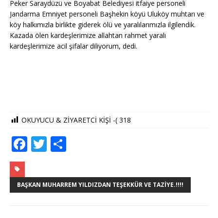
Peker Saraydüzü ve Boyabat Belediyesi itfaiye personeli
Jandarma Emniyet personeli Başhekin köyü Uluköy muhtarı ve
köy halkımızla birlikte giderek ölü ve yaralılarımızla ilgilendik.
Kazada ölen kardeşlerimize allahtan rahmet yaralı
kardeşlerimize acil şifalar diliyorum, dedi.
OKUYUCU & ZİYARETCİ KİŞİ -(
318
F
T
S
a
w
h
c
it
ar
e
te
e
BAŞKAN MUHARREM YILDIZDAN TEŞEKKÜR VE TAZIYE.!!!!
b
r