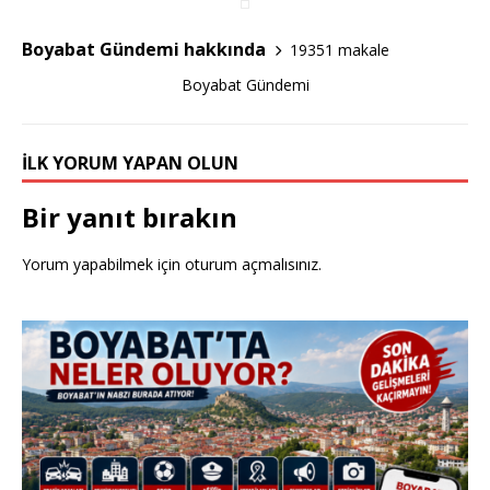
o
o
Boyabat Gündemi hakkında
19351 makale
k
Boyabat Gündemi
İLK YORUM YAPAN OLUN
Bir yanıt bırakın
Yorum yapabilmek için
oturum açmalısınız
.