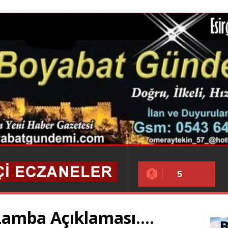
5
Lamba Açıklaması….