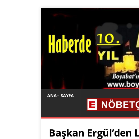
ANA– SAYFA
Başkan Ergül’den 