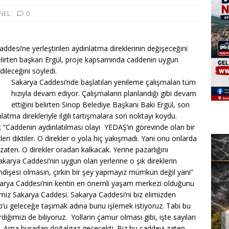
NEL
0
ddesi’ne yerleştirilen aydınlatma direklerinin değişeceğini
belirten başkan Ergül, proje kapsamında caddenin uygun
ileceğini söyledi.
Sakarya Caddesi’nde başlatılan yenileme çalışmaları tüm
hızıyla devam ediyor. Çalışmaların planlandığı gibi devam
ettiğini belirten Sinop Belediye Başkanı Baki Ergül, son
a direkleriyle ilgili tartışmalara son noktayı koydu.
 “Caddenin aydınlatılması olayı YEDAŞ’ın görevinde olan bir
eri diktiler. O direkler o yola hiç yakışmadı. Yani onu onlarda
zaten. O direkler oradan kalkacak. Yerine pazarlığını
 Sakarya Caddesi’nin uygun olan yerlerine o şık direklerin
endişesi olmasın, çirkin bir şey yapmayız mümkün değil yani”
rya Caddesi’nin kentin en önemli yaşam merkezi olduğunu
miz Sakarya Caddesi. Sakarya Caddesi’ni biz elimizden
nop’u geleceğe taşımak adına bunu işlemek istiyoruz. Tabi bu
ğimizi de biliyoruz. Yolların çamur olması gibi, işte sayıları
s. Ama buradan doğalgaz geçecekti. Biz bu caddeyi zaten