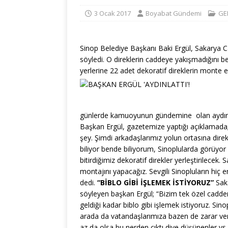
3 Ocak 2017
Boyabat Gündemi
GE
Sinop Belediye Başkanı Baki Ergül, Sakarya Ca
söyledi. O direklerin caddeye yakışmadığını 
yerlerine 22 adet dekoratif direklerin monte ed
günlerde kamuoyunun gündemine olan aydınlatm
Başkan Ergül, gazetemize yaptığı açıklamada;
şey. Şimdi arkadaşlarımız yolun ortasına direkl
biliyor bende biliyorum, Sinoplularda görüyor 
bitirdiğimiz dekoratif direkler yerleştirilecek.
montajını yapacağız. Sevgili Sinopluların hiç 
dedi.
“BİBLO GİBİ İŞLEMEK İSTİYORUZ”
Saka
söyleyen başkan Ergül; “Bizim tek özel cadde
geldiği kadar biblo gibi işlemek istiyoruz. Si
arada da vatandaşlarımıza bazen de zarar verdi
az da olsa bu nerden çıktı diye düşünenler v