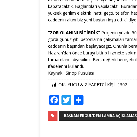
kapatacaktık. Bağlantıları yapılacaktı. Burad
yüksek gerilim elektrik hattı geçti, telefon hat
caddenin altını biz yeni baştan inşa ettik” diy
“ZOR OLANINI BİTİRDİK”
Projenin yüzde 50’
gördüğünüz gibi betonlama çalışmaları tamam
caddenin başından başlayacağız. Onunla bera
Haziran’dan önce burayı bitirip hizmete sokma 
tamamlandı diyebiliriz. Ben, değerli hemşehri
ifadelerini kullandı.
Kaynak : Sinop Pusulası
OKUYUCU & ZİYARETCİ KİŞİ -(
302
F
T
S
a
w
h
c
it
ar
BAŞKAN ERGÜL'DEN LAMBA AÇIKLAMASI.
e
te
e