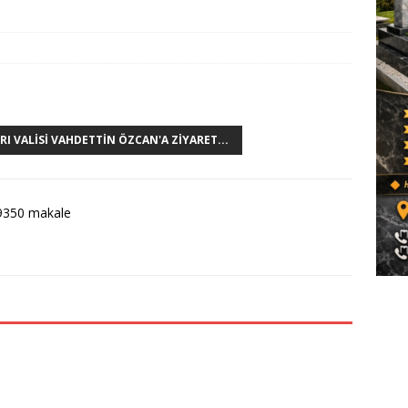
I VALISI VAHDETTIN ÖZCAN'A ZIYARET...
9350 makale