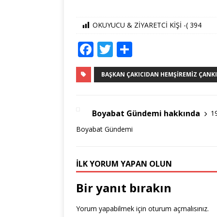
OKUYUCU & ZİYARETCİ KİŞİ -(
394
F
T
S
a
w
h
c
it
ar
BAŞKAN ÇAKICIDAN HEMŞIREMIZ ÇANKIR
e
te
e
b
r
Boyabat Gündemi hakkında
1
o
Boyabat Gündemi
o
k
İLK YORUM YAPAN OLUN
Bir yanıt bırakın
Yorum yapabilmek için
oturum açmalısınız
.