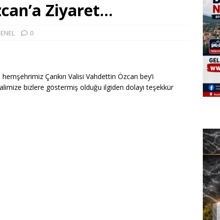
zcan’a Ziyaret…
ENEL
0
 hemşehrimiz Çankırı Valisi Vahdettin Özcan bey’i
limize bizlere göstermiş olduğu ilgiden dolayı teşekkür