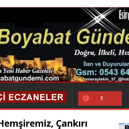
7
Hemşiremiz, Çankırı