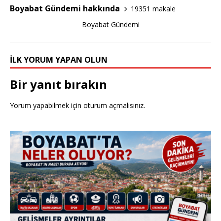
o
Boyabat Gündemi hakkında
19351 makale
o
Boyabat Gündemi
k
İLK YORUM YAPAN OLUN
Bir yanıt bırakın
Yorum yapabilmek için
oturum açmalısınız
.