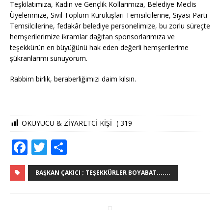
Teşkilatımıza, Kadın ve Gençlik Kollarımıza, Belediye Meclis
Üyelerimize, Sivil Toplum Kuruluşları Temsilcilerine, Siyasi Parti
Temsilcilerine, fedakâr belediye personelimize, bu zorlu süreçte
hemşerilerimize ikramlar dağıtan sponsorlarımıza ve
teşekkürün en büyüğünü hak eden değerli hemşerilerime
şükranlarımı sunuyorum.
Rabbim birlik, beraberliğimizi daim kılsın.
OKUYUCU & ZİYARETCİ KİŞİ -(
319
F
T
S
a
w
h
c
it
ar
BAŞKAN ÇAKICI ; TEŞEKKÜRLER BOYABAT.......
e
te
e
b
r