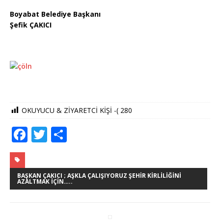
Boyabat Belediye Başkanı
Şefik ÇAKICI
OKUYUCU & ZİYARETCİ KİŞİ -(
280
F
T
S
a
w
h
c
it
ar
e
te
e
BAŞKAN ÇAKICI ; AŞKLA ÇALIŞIYORUZ ŞEHIR KIRLILIĞINI
AZALTMAK İÇIN…..
b
r
o