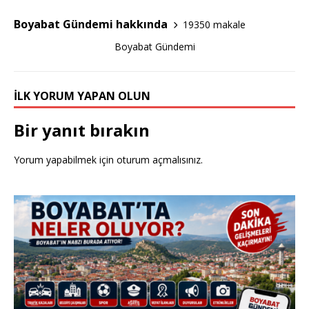
o
Boyabat Gündemi hakkında
19350 makale
k
Boyabat Gündemi
İLK YORUM YAPAN OLUN
Bir yanıt bırakın
Yorum yapabilmek için
oturum açmalısınız
.