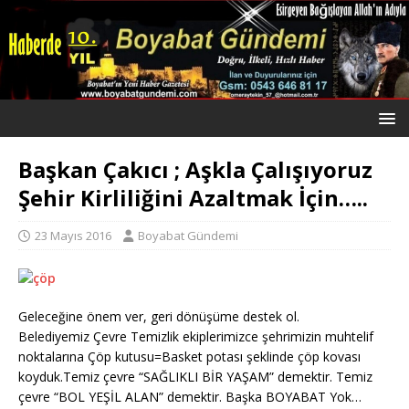
Başkan Çakıcı ; Aşkla Çalışıyoruz
Şehir Kirliliğini Azaltmak İçin…..
23 Mayıs 2016
Boyabat Gündemi
Geleceğine önem ver, geri dönüşüme destek ol.
Belediyemiz Çevre Temizlik ekiplerimizce şehrimizin muhtelif
noktalarına Çöp kutusu=Basket potası şeklinde çöp kovası
koyduk.Temiz çevre “SAĞLIKLI BİR YAŞAM” demektir. Temiz
çevre “BOL YEŞİL ALAN” demektir. Başka BOYABAT Yok…