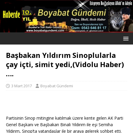
Başbakan Yıldırım Sinoplularla
çay içti, simit yedi,(Vidolu Haber)
….
3 Mart 2017
Boyabat Gündemi
Partisinin Sinop mitingine katılmak üzere kente gelen AK Parti
Genel Başkanı ve Başbakan Binali Yıldırım ile eşi Semiha
Yıldırım, Sinop’ta vatandaşlar ile bir araya gelerek sohbet etti.