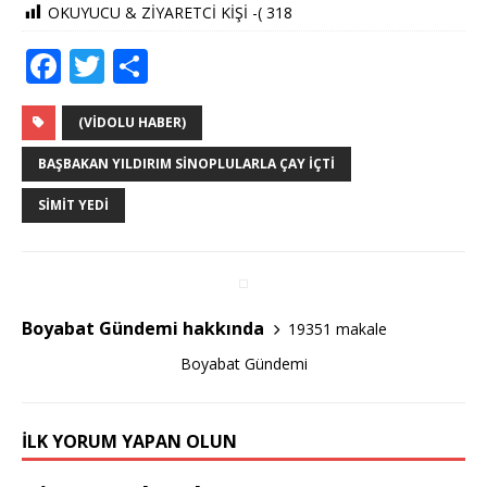
OKUYUCU & ZİYARETCİ KİŞİ -(
318
F
T
S
a
w
h
c
it
ar
(VIDOLU HABER)
e
te
e
BAŞBAKAN YILDIRIM SINOPLULARLA ÇAY IÇTI
b
r
SIMIT YEDI
o
o
k
Boyabat Gündemi hakkında
19351 makale
Boyabat Gündemi
İLK YORUM YAPAN OLUN