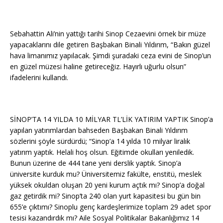
Sebahattin Ali’nin yattığı tarihi Sinop Cezaevini örnek bir müze
yapacaklarını dile getiren Başbakan Binali Yıldırım, “Bakın güzel
hava limanımız yapılacak. Şimdi şuradaki ceza evini de Sinop’un
en güzel müzesi haline getireceğiz. Hayırlı uğurlu olsun”
ifadelerini kullandı.
SİNOP’TA 14 YILDA 10 MİLYAR TL’LİK YATIRIM YAPTIK Sinop’a
yapılan yatırımlardan bahseden Başbakan Binali Yıldırım
sözlerini şöyle sürdürdü; “Sinop’a 14 yılda 10 milyar liralık
yatırım yaptık. Helali hoş olsun. Eğitimde okulları yeniledik.
Bunun üzerine de 444 tane yeni derslik yaptık. Sinop’a
üniversite kurduk mu? Üniversitemiz fakülte, enstitü, meslek
yüksek okuldan oluşan 20 yeni kurum açtık mı? Sinop’a doğal
gaz getirdik mi? Sinop’ta 240 olan yurt kapasitesi bu gün bin
655’e çıktımı? Sinoplu genç kardeşlerimize toplam 29 adet spor
tesisi kazandırdık mı? Aile Sosyal Politikalar Bakanlığımız 14