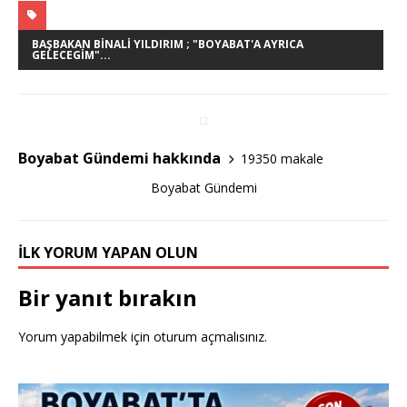
c
it
ar
e
te
e
BAŞBAKAN BINALI YILDIRIM ; "BOYABAT'A AYRICA
GELECEGIM"...
b
r
o
o
Boyabat Gündemi hakkında
19350 makale
k
Boyabat Gündemi
İLK YORUM YAPAN OLUN
Bir yanıt bırakın
Yorum yapabilmek için
oturum açmalısınız
.