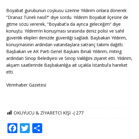
Boyabat gurubunun coşkusu üzerine Yıldırım onlara dönerek
“Dranaz Tüneli nasıl?” diye sordu. Yıldırım Boyabat ilçesine de
gitme sözü vererek, “Boyabat’a da ayrıca geleceğim” diye
konuştu. Yıldırım’ın konuşması sırasında deniz polisi ve sahil
güvenlik ekipleri denizde güvenliği sağladı. Başbakan Yıldırım,
konuşmasının ardından vatandaşlara satranç takımı dağıttı.
Başbakan ve AK Parti Genel Başkanı Binali Yıldırım, miting
ardından Sinop Belediyesi ve Sinop Valiliğini ziyaret etti. Yıldırım,
akşam saatlerinde Başbakanlığa ait uçakla İstanbul’a hareket
etti.
Vitrinhaber Gazetesi
OKUYUCU & ZİYARETCİ KİŞİ -(
277
F
T
S
a
w
h