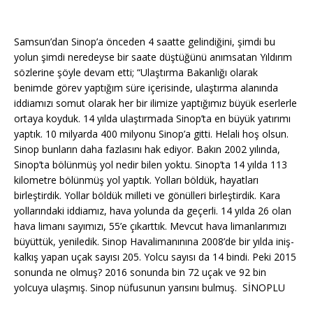
Samsun’dan Sinop’a önceden 4 saatte gelindiğini, şimdi bu
yolun şimdi neredeyse bir saate düştüğünü anımsatan Yıldırım
sözlerine şöyle devam etti; “Ulaştırma Bakanlığı olarak
benimde görev yaptığım süre içerisinde, ulaştırma alanında
iddiamızı somut olarak her bir ilimize yaptığımız büyük eserlerle
ortaya koyduk. 14 yılda ulaştırmada Sinop’ta en büyük yatırımı
yaptık. 10 milyarda 400 milyonu Sinop’a gitti. Helali hoş olsun.
Sinop bunların daha fazlasını hak ediyor. Bakın 2002 yılında,
Sinop’ta bölünmüş yol nedir bilen yoktu. Sinop’ta 14 yılda 113
kilometre bölünmüş yol yaptık. Yolları böldük, hayatları
birleştirdik. Yollar böldük milleti ve gönülleri birleştirdik. Kara
yollarındaki iddiamız, hava yolunda da geçerli. 14 yılda 26 olan
hava limanı sayımızı, 55’e çıkarttık. Mevcut hava limanlarımızı
büyüttük, yeniledik. Sinop Havalimanınına 2008’de bir yılda iniş-
kalkış yapan uçak sayısı 205. Yolcu sayısı da 14 bindi. Peki 2015
sonunda ne olmuş? 2016 sonunda bin 72 uçak ve 92 bin
yolcuya ulaşmış. Sinop nüfusunun yarısını bulmuş. SİNOPLU