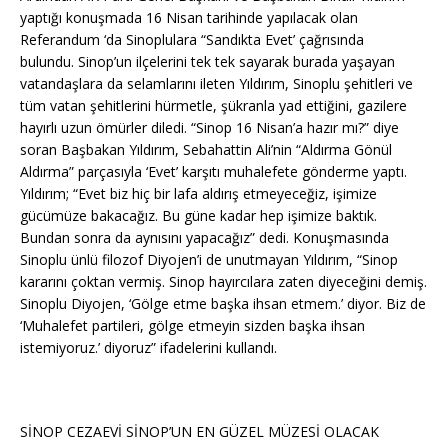
yaptığı konuşmada 16 Nisan tarihinde yapılacak olan
Referandum ‘da Sinoplulara “Sandıkta Evet’ çağrısında
bulundu. Sinop’un ilçelerini tek tek sayarak burada yaşayan
vatandaşlara da selamlarını ileten Yıldırım, Sinoplu şehitleri ve
tüm vatan şehitlerini hürmetle, şükranla yad ettiğini, gazilere
hayırlı uzun ömürler diledi. “Sinop 16 Nisan’a hazır mı?” diye
soran Başbakan Yıldırım, Sebahattin Ali’nin “Aldırma Gönül
Aldırma” parçasıyla ‘Evet’ karşıtı muhalefete gönderme yaptı.
Yıldırım; “Evet biz hiç bir lafa aldırış etmeyeceğiz, işimize
gücümüze bakacağız. Bu güne kadar hep işimize baktık.
Bundan sonra da aynısını yapacağız” dedi. Konuşmasında
Sinoplu ünlü filozof Diyojen’i de unutmayan Yıldırım, “Sinop
kararını çoktan vermiş. Sinop hayırcılara zaten diyeceğini demiş.
Sinoplu Diyojen, ‘Gölge etme başka ihsan etmem.’ diyor. Biz de
‘Muhalefet partileri, gölge etmeyin sizden başka ihsan
istemiyoruz.’ diyoruz” ifadelerini kullandı.
SİNOP CEZAEVİ SİNOP’UN EN GÜZEL MÜZESİ OLACAK