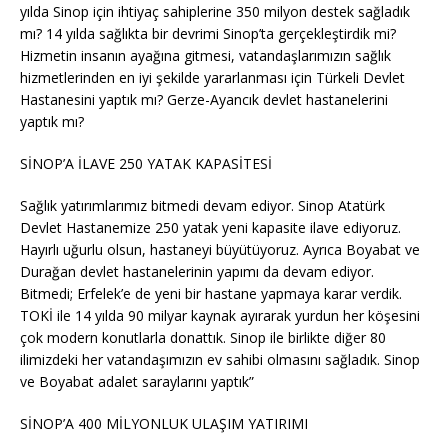
yılda Sinop için ihtiyaç sahiplerine 350 milyon destek sağladık
mı? 14 yılda sağlıkta bir devrimi Sinop’ta gerçekleştirdik mi?
Hizmetin insanın ayağına gitmesi, vatandaşlarımızın sağlık
hizmetlerinden en iyi şekilde yararlanması için Türkeli Devlet
Hastanesini yaptık mı? Gerze-Ayancık devlet hastanelerini
yaptık mı?
SİNOP’A İLAVE 250 YATAK KAPASİTESİ
Sağlık yatırımlarımız bitmedi devam ediyor. Sinop Atatürk
Devlet Hastanemize 250 yatak yeni kapasite ilave ediyoruz.
Hayırlı uğurlu olsun, hastaneyi büyütüyoruz. Ayrıca Boyabat ve
Durağan devlet hastanelerinin yapımı da devam ediyor.
Bitmedi; Erfelek’e de yeni bir hastane yapmaya karar verdik.
TOKİ ile 14 yılda 90 milyar kaynak ayırarak yurdun her köşesini
çok modern konutlarla donattık. Sinop ile birlikte diğer 80
ilimizdeki her vatandaşımızın ev sahibi olmasını sağladık. Sinop
ve Boyabat adalet saraylarını yaptık”
SİNOP’A 400 MİLYONLUK ULAŞIM YATIRIMI