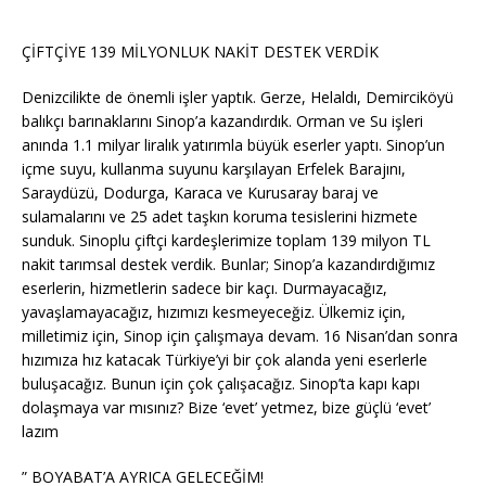
ÇİFTÇİYE 139 MİLYONLUK NAKİT DESTEK VERDİK
Denizcilikte de önemli işler yaptık. Gerze, Helaldı, Demirciköyü
balıkçı barınaklarını Sinop’a kazandırdık. Orman ve Su işleri
anında 1.1 milyar liralık yatırımla büyük eserler yaptı. Sinop’un
içme suyu, kullanma suyunu karşılayan Erfelek Barajını,
Saraydüzü, Dodurga, Karaca ve Kurusaray baraj ve
sulamalarını ve 25 adet taşkın koruma tesislerini hizmete
sunduk. Sinoplu çiftçi kardeşlerimize toplam 139 milyon TL
nakit tarımsal destek verdik. Bunlar; Sinop’a kazandırdığımız
eserlerin, hizmetlerin sadece bir kaçı. Durmayacağız,
yavaşlamayacağız, hızımızı kesmeyeceğiz. Ülkemiz için,
milletimiz için, Sinop için çalışmaya devam. 16 Nisan’dan sonra
hızımıza hız katacak Türkiye’yi bir çok alanda yeni eserlerle
buluşacağız. Bunun için çok çalışacağız. Sinop’ta kapı kapı
dolaşmaya var mısınız? Bize ‘evet’ yetmez, bize güçlü ‘evet’
lazım
” BOYABAT’A AYRICA GELECEĞİM!