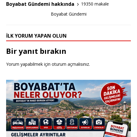
o
Boyabat Gündemi hakkında
19350 makale
k
Boyabat Gündemi
İLK YORUM YAPAN OLUN
Bir yanıt bırakın
Yorum yapabilmek için
oturum açmalısınız
.