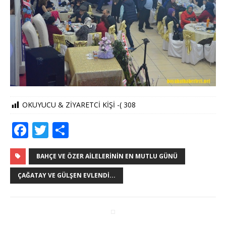
OKUYUCU & ZİYARETCİ KİŞİ -(
308
F
T
S
a
w
h
c
it
ar
BAHÇE VE ÖZER AILELERININ EN MUTLU GÜNÜ
e
te
e
ÇAĞATAY VE GÜLŞEN EVLENDI...
b
r
o