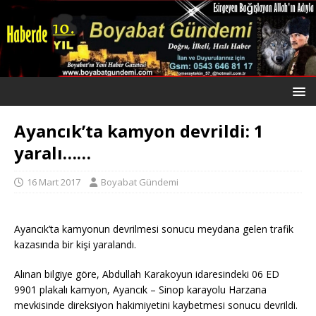
Ayancık’ta kamyon devrildi: 1
yaralı……
16 Mart 2017
Boyabat Gündemi
Ayancık’ta kamyonun devrilmesi sonucu meydana gelen trafik
kazasında bir kişi yaralandı.
Alınan bilgiye göre, Abdullah Karakoyun idaresindeki 06 ED
9901 plakalı kamyon, Ayancık – Sinop karayolu Harzana
mevkisinde direksiyon hakimiyetini kaybetmesi sonucu devrildi.