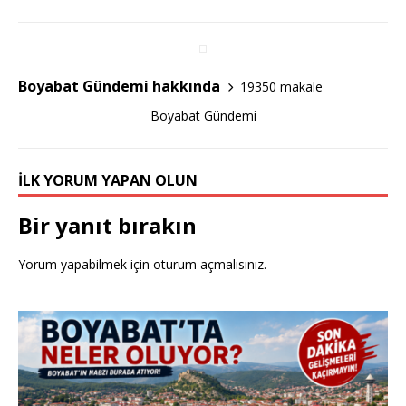
e
te
e
b
r
o
Boyabat Gündemi hakkında
19350 makale
o
Boyabat Gündemi
k
İLK YORUM YAPAN OLUN
Bir yanıt bırakın
Yorum yapabilmek için
oturum açmalısınız
.