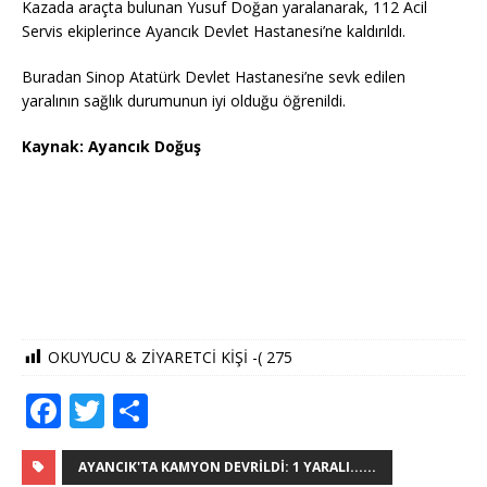
Kazada araçta bulunan Yusuf Doğan yaralanarak, 112 Acil
Servis ekiplerince Ayancık Devlet Hastanesi’ne kaldırıldı.
Buradan Sinop Atatürk Devlet Hastanesi’ne sevk edilen
yaralının sağlık durumunun iyi olduğu öğrenildi.
Kaynak: Ayancık Doğuş
OKUYUCU & ZİYARETCİ KİŞİ -(
275
F
T
S
a
w
h
c
it
ar
AYANCIK'TA KAMYON DEVRILDI: 1 YARALI......