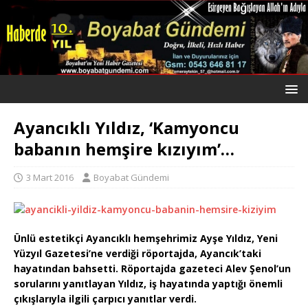
Ayancıklı Yıldız, ‘Kamyoncu
babanın hemşire kızıyım’…
3 Mart 2016
Boyabat Gündemi
Ünlü estetikçi Ayancıklı hemşehrimiz Ayşe Yıldız, Yeni
Yüzyıl Gazetesi’ne verdiği röportajda, Ayancık’taki
hayatından bahsetti. Röportajda gazeteci Alev Şenol’un
sorularını yanıtlayan Yıldız, iş hayatında yaptığı önemli
çıkışlarıyla ilgili çarpıcı yanıtlar verdi.