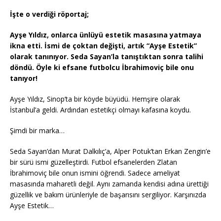
İşte o verdiği röportaj;
Ayşe Yıldız, onlarca ünlüyü estetik masasına yatmaya
ikna etti. İsmi de çoktan değişti, artık “Ayşe Estetik”
olarak tanınıyor. Seda Sayan’la tanıştıktan sonra talihi
döndü. Öyle ki efsane futbolcu İbrahimoviç bile onu
tanıyor!
Ayşe Yıldız, Sinop’ta bir köyde büyüdü. Hemşire olarak
İstanbul’a geldi. Ardından estetikçi olmayı kafasına koydu.
Şimdi bir marka…
Seda Sayan’dan Murat Dalkılıç’a, Alper Potuk’tan Erkan Zengin’e
bir sürü ismi güzelleştirdi. Futbol efsanelerden Zlatan
İbrahimoviç bile onun ismini öğrendi. Sadece ameliyat
masasında maharetli değil. Aynı zamanda kendisi adına ürettiği
güzellik ve bakım ürünleriyle de başarısını sergiliyor. Karşınızda
Ayşe Estetik…