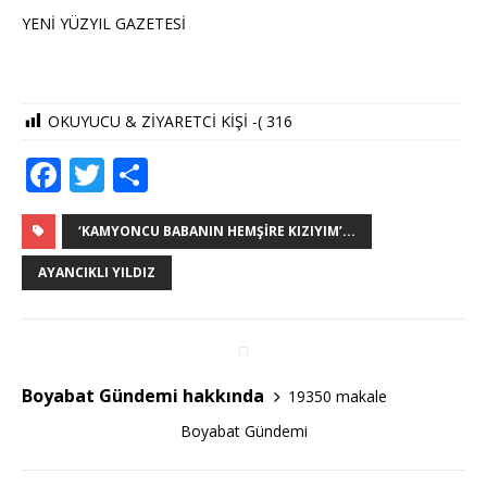
YENİ YÜZYIL GAZETESİ
OKUYUCU & ZİYARETCİ KİŞİ -(
316
F
T
S
a
w
h
c
it
ar
‘KAMYONCU BABANIN HEMŞIRE KIZIYIM’...
e
te
e
AYANCIKLI YILDIZ
b
r
o
o
Boyabat Gündemi hakkında
19350 makale
k
Boyabat Gündemi