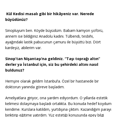
Kül Kedisi masalı gibi bir hikâyeniz var. Nerede
büyüdünüz?
Sinopluyum ben. Köyde büyüdüm. Babam kamyon şoförü,
annem ise bildiğiniz Anadolu kadını. Tülbendi, tesbihi,
ayağındaki lastik pabucunun çamuru ile büyüttü bizi. Dört
kardeşiz, abilerim var.
Sinop’tan Nişantaşı’na geldiniz. “Taşı toprağı altın”
derler ya İstanbul için, siz bu şehirdeki altını nasıl
buldunuz?
Hemşire olarak geldim İstanbul’a. Özel bir hastanede bir
doktorun yanında göreve başladım.
Ameliyatlara giriyor, ona yardım ediyordum. O yıllarda estetik
kelimesi dolaşmaya başladı ortalıkta. Bu konuda hedef koydum
kendime. Kurslara katıldım, yurtdışına çıktım. Kazandığım parayı
biriktirip eğitime yatırdım. Yüz estetiği konusunda epey bilgi