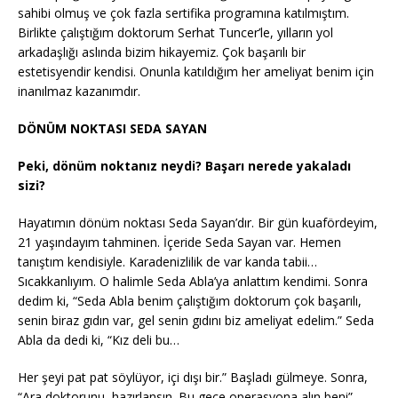
sahibi olmuş ve çok fazla sertifika programına katılmıştım.
Birlikte çalıştığım doktorum Serhat Tuncer’le, yılların yol
arkadaşlığı aslında bizim hikayemiz. Çok başarılı bir
estetisyendir kendisi. Onunla katıldığım her ameliyat benim için
inanılmaz kazanımdır.
DÖNÜM NOKTASI SEDA SAYAN
Peki, dönüm noktanız neydi? Başarı nerede yakaladı
sizi?
Hayatımın dönüm noktası Seda Sayan’dır. Bir gün kuafördeyim,
21 yaşındayım tahminen. İçeride Seda Sayan var. Hemen
tanıştım kendisiyle. Karadenizlilik de var kanda tabii…
Sıcakkanlıyım. O halimle Seda Abla’ya anlattım kendimi. Sonra
dedim ki, “Seda Abla benim çalıştığım doktorum çok başarılı,
senin biraz gıdın var, gel senin gıdını biz ameliyat edelim.” Seda
Abla da dedi ki, “Kız deli bu…
Her şeyi pat pat söylüyor, içi dışı bir.” Başladı gülmeye. Sonra,
“Ara doktorunu, hazırlansın. Bu gece operasyona alın beni”