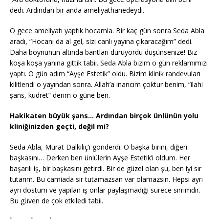
dedi. Ardından bir anda ameliyathanedeydi.
O gece ameliyatı yaptık hocamla. Bir kaç gün sonra Seda Abla
aradı, “Hocanı da al gel, sizi canlı yayına çıkaracağım” dedi.
Daha boynunun altında bantları duruyordu düşünsenize! Biz
koşa koşa yanına gittik tabii. Seda Abla bizim o gün reklamımızı
yaptı. O gün adım “Ayşe Estetik” oldu. Bizim klinik randevuları
kilitlendi o yayından sonra. Allah’a inancım çoktur benim, “ilahi
şans, kudret” derim o güne ben.
Hakikaten büyük şans… Ardından birçok ünlünün yolu
kliniğinizden geçti, değil mi?
Seda Abla, Murat Dalkılıç’ı gönderdi. O başka birini, diğeri
başkasını… Derken ben ünlülerin Ayşe Estetik’i oldum. Her
başarılı iş, bir başkasını getirdi. Bir de güzel olan şu, ben iyi sır
tutarım. Bu camiada sır tutamazsan var olamazsın. Hepsi ayrı
ayrı dostum ve yapılan iş onlar paylaşmadığı sürece sırrımdır.
Bu güven de çok etkiledi tabii.