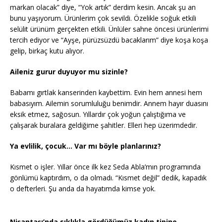
markan olacak” diye, “Yok artık” derdim kesin. Ancak şu an
bunu yaşıyorum. Ürünlerim çok sevildi. Özelikle soğuk etkili
selülit ürünüm gerçekten etkili. Ünlüler sahne öncesi ürünlerimi
tercih ediyor ve “Ayşe, pürüzsüzdü bacaklarım” diye koşa koşa
gelip, birkaç kutu alıyor.
Aileniz gurur duyuyor mu sizinle?
Babamı gırtlak kanserinden kaybettim. Evin hem annesi hem
babasıyım. Ailemin sorumluluğu benimdir. Annem hayır duasını
eksik etmez, sağosun. Yıllardır çok yoğun çalıştığıma ve
çalışarak buralara geldiğime şahitler. Elleri hep üzerimdedir.
Ya evlilik, çocuk… Var mı böyle planlarınız?
Kısmet o işler. Yıllar önce ilk kez Seda Abla’mın programında
gönlümü kaptırdım, o da olmadı. “Kısmet değil” dedik, kapadık
o defterleri. Şu anda da hayatımda kimse yok.
Nişantaşı’nda sıklıkla gördüğümüz kadın tipine