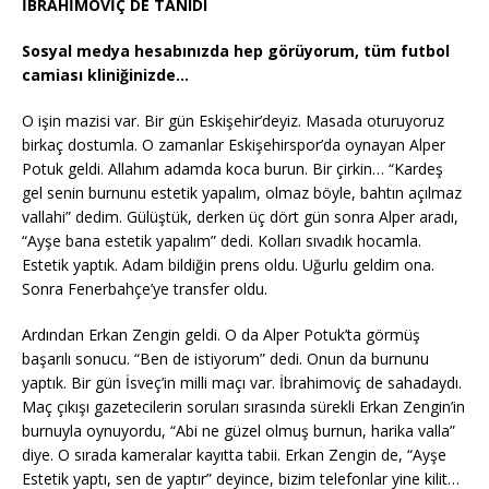
İBRAHİMOVİÇ DE TANIDI
Sosyal medya hesabınızda hep görüyorum, tüm futbol
camiası kliniğinizde…
O işin mazisi var. Bir gün Eskişehir’deyiz. Masada oturuyoruz
birkaç dostumla. O zamanlar Eskişehirspor’da oynayan Alper
Potuk geldi. Allahım adamda koca burun. Bir çirkin… “Kardeş
gel senin burnunu estetik yapalım, olmaz böyle, bahtın açılmaz
vallahi” dedim. Gülüştük, derken üç dört gün sonra Alper aradı,
“Ayşe bana estetik yapalım” dedi. Kolları sıvadık hocamla.
Estetik yaptık. Adam bildiğin prens oldu. Uğurlu geldim ona.
Sonra Fenerbahçe’ye transfer oldu.
Ardından Erkan Zengin geldi. O da Alper Potuk’ta görmüş
başarılı sonucu. “Ben de istiyorum” dedi. Onun da burnunu
yaptık. Bir gün İsveç’in milli maçı var. İbrahimoviç de sahadaydı.
Maç çıkışı gazetecilerin soruları sırasında sürekli Erkan Zengin’in
burnuyla oynuyordu, “Abi ne güzel olmuş burnun, harika valla”
diye. O sırada kameralar kayıtta tabii. Erkan Zengin de, “Ayşe
Estetik yaptı, sen de yaptır” deyince, bizim telefonlar yine kilit…