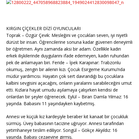
KIRGIN ÇİÇEKLER DİZİ OYUNCULARI
Toprak – Özgür Çevik: Mesleğini ve çocukları seven, iyi niyetli
dürüst bir insan. Öğrencilerine sonuna kadar güvenen deneyimli
bir öğretmen. Aynı zamanda aksi bir adam. Özellikle kadın
erkek ilişkilerinde duygularını ifade edemeyen, kadın ruhundan
pek de anlamayan biri. Feride – İpek Karapınar: Trabzonlu
okumuş, zengin bir ailenin kızı. Çocuk Esirgeme Kurumu’nda
müdür yardımcısı. Hayatın çok sert davrandığı bu çocuklara
kalbini sevgisini açacağını, onların yaralarını sarabileceğini umut
etti. Kızlara hayat umudu aşılamaya çalışırken kendisi de
onlardan bir şeyler öğrenecek. Eylül – Biran Damla Yılmaz: 16
yaşında. Babasını 11 yaşındayken kaybetmiş.
Annesi ve küçük kız kardeşiyle beraber kıt kanaat bir çocukluk
sürmüş. Üvey babasının tacizine uğruyor. Annesi tarafından
yetimhaneye teslim ediliyor. Songül – Gökçe Akyıldız: 16
yaşında. Babası cezaevine girmiş.