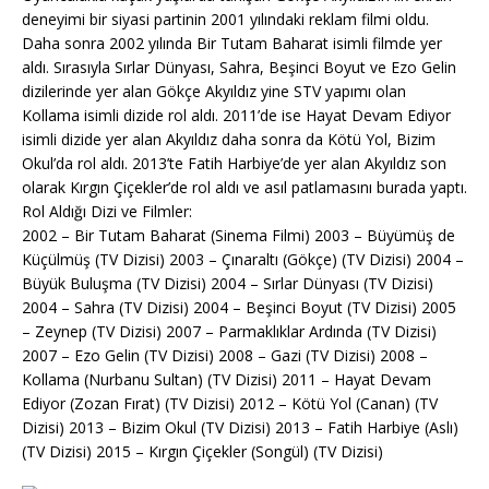
deneyimi bir siyasi partinin 2001 yılındaki reklam filmi oldu.
Daha sonra 2002 yılında Bir Tutam Baharat isimli filmde yer
aldı. Sırasıyla Sırlar Dünyası, Sahra, Beşinci Boyut ve Ezo Gelin
dizilerinde yer alan Gökçe Akyıldız yine STV yapımı olan
Kollama isimli dizide rol aldı. 2011’de ise Hayat Devam Ediyor
isimli dizide yer alan Akyıldız daha sonra da Kötü Yol, Bizim
Okul’da rol aldı. 2013’te Fatih Harbiye’de yer alan Akyıldız son
olarak Kırgın Çiçekler’de rol aldı ve asıl patlamasını burada yaptı.
Rol Aldığı Dizi ve Filmler:
2002 – Bir Tutam Baharat (Sinema Filmi) 2003 – Büyümüş de
Küçülmüş (TV Dizisi) 2003 – Çınaraltı (Gökçe) (TV Dizisi) 2004 –
Büyük Buluşma (TV Dizisi) 2004 – Sırlar Dünyası (TV Dizisi)
2004 – Sahra (TV Dizisi) 2004 – Beşinci Boyut (TV Dizisi) 2005
– Zeynep (TV Dizisi) 2007 – Parmaklıklar Ardında (TV Dizisi)
2007 – Ezo Gelin (TV Dizisi) 2008 – Gazi (TV Dizisi) 2008 –
Kollama (Nurbanu Sultan) (TV Dizisi) 2011 – Hayat Devam
Ediyor (Zozan Fırat) (TV Dizisi) 2012 – Kötü Yol (Canan) (TV
Dizisi) 2013 – Bizim Okul (TV Dizisi) 2013 – Fatih Harbiye (Aslı)
(TV Dizisi) 2015 – Kırgın Çiçekler (Songül) (TV Dizisi)