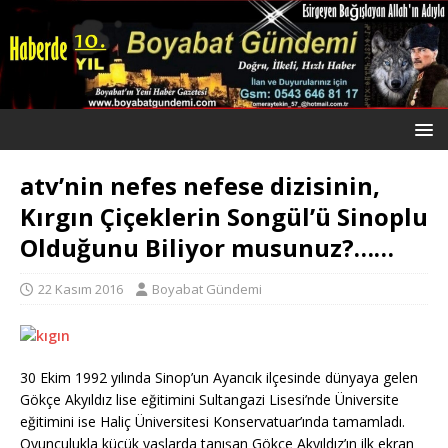
atv’nin nefes nefese dizisinin,
Kırgın Çiçeklerin Songül’ü Sinoplu
Olduğunu Biliyor musunuz?……
22 Kasım 2016
Boyabat Gündemi
30 Ekim 1992 yılında Sinop’un Ayancık ilçesinde dünyaya gelen
Gökçe Akyıldız lise eğitimini Sultangazi Lisesi’nde Üniversite
eğitimini ise Haliç Üniversitesi Konservatuar’ında tamamladı.
Oyunculukla küçük yaşlarda tanışan Gökçe Akyıldız’ın ilk ekran