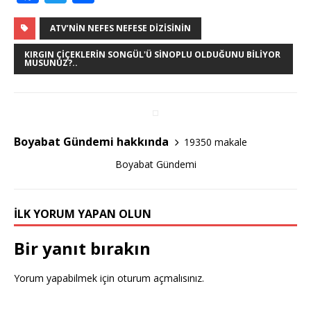
a
w
h
c
it
ar
ATV’NIN NEFES NEFESE DIZISININ
e
te
e
KIRGIN ÇIÇEKLERIN SONGÜL'Ü SINOPLU OLDUĞUNU BILIYOR
MUSUNUZ?..
b
r
o
o
k
Boyabat Gündemi hakkında
19350 makale
Boyabat Gündemi
İLK YORUM YAPAN OLUN
Bir yanıt bırakın
Yorum yapabilmek için
oturum açmalısınız
.