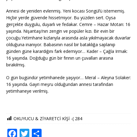
Annesi de yeniden evlenmiş. Yeni kocası Songül’ü istememiş.
Hiçbir yerde güvende hissetmiyor. Bu yüzden sert. Oysa
gerçekte duygulu, duyarlı ve fedakar. Cemre – Hazar Motan: 16
yaşında. Nişantaşı’nın zengin ve popüler kızı. Bir evin bir
çocuğu.Yetimhane kızlarıyla arasında asla yıkılmayacak duvarlar
olduğuna inanıyor. Babasının nasıl bir bataklığa saplanıp
günden güne karardığını fark edemiyor… Kader – Çağla Irmak:
16 yaşında. Doğduğu gün bir fırının un çuvalları arasına
bırakılmış.
O gün bugündür yetimhanede yaşıyor… Meral – Aleyna Solaker:
16 yaşında. Gayri meşru olduğundan annesi tarafından
yetimhaneye verilmiş.
OKUYUCU & ZİYARETCİ KİŞİ -(
284
F
T
S