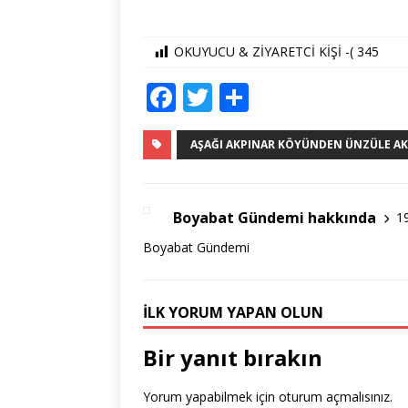
OKUYUCU & ZİYARETCİ KİŞİ -(
345
F
T
S
a
w
h
c
it
ar
AŞAĞI AKPINAR KÖYÜNDEN ÜNZÜLE AK
e
te
e
b
r
Boyabat Gündemi hakkında
1
o
Boyabat Gündemi
o
k
İLK YORUM YAPAN OLUN
Bir yanıt bırakın
Yorum yapabilmek için
oturum açmalısınız
.