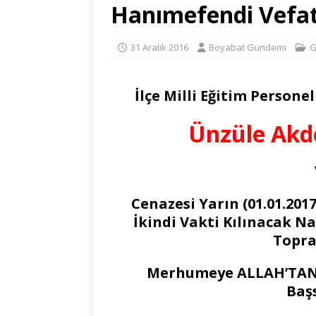
Hanımefendi Vefat
31 Aralık 2016
Boyabat Gündemi
G
İlçe Milli Eğitim Person
Ünzüle Akd
Cenazesi Yarın (01.01.20
İkindi Vakti Kılınacak N
Topra
Merhumeye ALLAH’TAN 
Başs