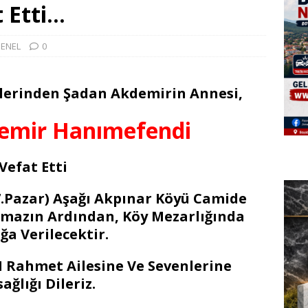
 Etti…
ENEL
0
ellerinden Şadan Akdemirin Annesi,
emir Hanımefendi
Vefat Etti
17.Pazar) Aşağı Akpınar Köyü Camide
amazın Ardından, Köy Mezarlığında
ğa Verilecektir.
Rahmet Ailesine Ve Sevenlerine
ağlığı Dileriz.