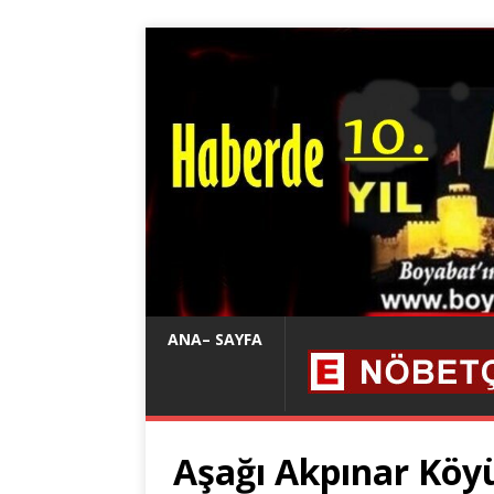
ANA– SAYFA
Aşağı Akpınar Kö