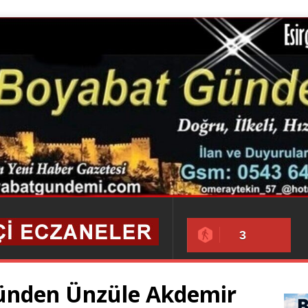
3
yünden Ünzüle Akdemir