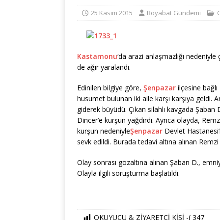
25 Kasım 2015
Boyabat Gündemi
Kastamonu
‘da arazi anlaşmazlığı nedeniyle ç
de ağır yaralandı.
Edinilen bilgiye göre,
Şenpazar
ilçesine bağl
husumet bulunan iki aile karşı karşıya geldi. A
giderek büyüdü. Çıkan silahlı kavgada Şaban 
Dincer’e kurşun yağdırdı. Ayrıca olayda, Remz
kurşun nedeniyle
Şenpazar
Devlet Hastanesi
sevk edildi. Burada tedavi altına alınan Remzi 
Olay sonrası gözaltına alınan Şaban D., emniy
Olayla ilgili soruşturma başlatıldı.
OKUYUCU & ZİYARETCİ KİŞİ -(
347