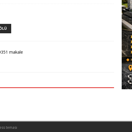
 ÖLÜ
9351 makale
ess teması