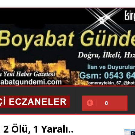
8
2 Ölü, 1 Yaralı..