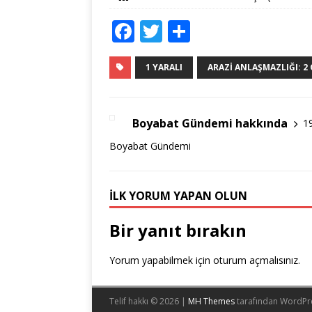
F
T
S
a
w
h
c
it
ar
1 YARALI
ARAZI ANLAŞMAZLIĞI: 2
e
te
e
b
r
Boyabat Gündemi hakkında
1
o
Boyabat Gündemi
o
k
İLK YORUM YAPAN OLUN
Bir yanıt bırakın
Yorum yapabilmek için
oturum açmalısınız
.
Telif hakkı © 2026 |
MH Themes
tarafından WordPr