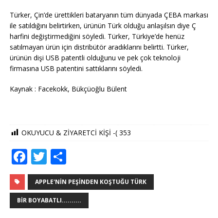
Türker, Çin’de ürettikleri bataryanın tüm dünyada ÇEBA markası
ile satıldığını belirtirken, ürünün Türk olduğu anlaşılsın diye Ç
harfini değiştirmediğini söyledi. Türker, Türkiye’de henüz
satılmayan ürün için distribütör aradıklarını belirtti. Türker,
ürünün dişi USB patentli olduğunu ve pek çok teknoloji
firmasına USB patentini sattıklarını söyledi.
Kaynak : Facekokk, Bükçüoğlu Bülent
OKUYUCU & ZİYARETCİ KİŞİ -(
353
F
T
S
a
w
h
c
it
ar
APPLE'NIN PEŞINDEN KOŞTUĞU TÜRK
e
te
e
BIR BOYABATLI..........