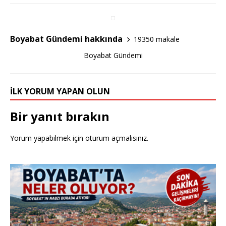
b
r
o
o
Boyabat Gündemi hakkında
19350 makale
k
Boyabat Gündemi
İLK YORUM YAPAN OLUN
Bir yanıt bırakın
Yorum yapabilmek için
oturum açmalısınız
.