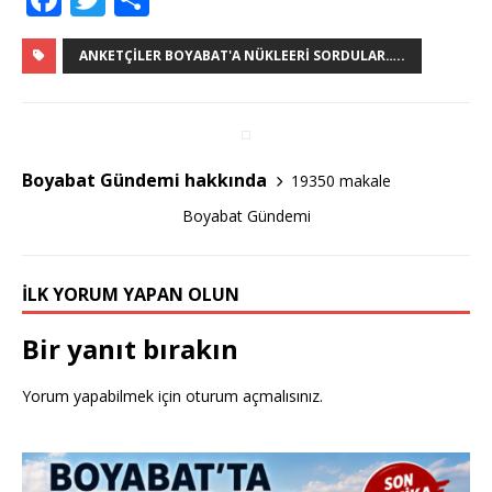
a
w
h
c
it
ar
ANKETÇILER BOYABAT'A NÜKLEERI SORDULAR…..
e
te
e
b
r
o
Boyabat Gündemi hakkında
19350 makale
o
Boyabat Gündemi
k
İLK YORUM YAPAN OLUN
Bir yanıt bırakın
Yorum yapabilmek için
oturum açmalısınız
.