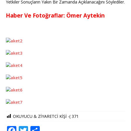
Yetkiler Sonuçların Yakın Bir Zamanda Açıklanacağını Söylediler.
Haber Ve Fotoğraflar: Ömer Aytekin
OKUYUCU & ZİYARETCİ KİŞİ -(
371
F
T
S