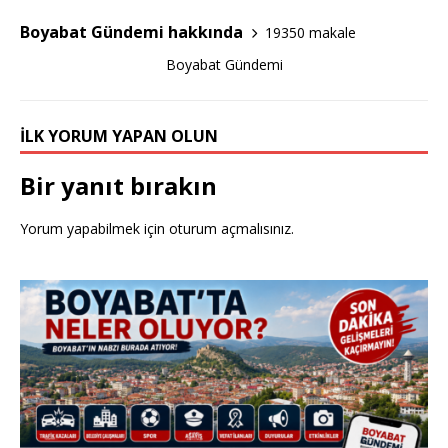
o
Boyabat Gündemi hakkında
19350 makale
k
Boyabat Gündemi
İLK YORUM YAPAN OLUN
Bir yanıt bırakın
Yorum yapabilmek için
oturum açmalısınız
.