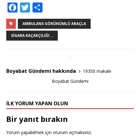
F
T
S
a
w
h
c
it
ar
AMBULANS GÖRÜNÜMLÜ ARAÇLA
e
te
e
SIGARA KAÇAKÇILIĞI...
b
r
o
o
Boyabat Gündemi hakkında
19350 makale
k
Boyabat Gündemi
İLK YORUM YAPAN OLUN
Bir yanıt bırakın
Yorum yapabilmek için
oturum açmalısınız
.