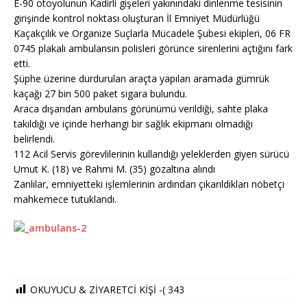
E-90 otoyolunun Kadirli gişeleri yakınındaki dinlenme tesisinin
girişinde kontrol noktası oluşturan İl Emniyet Müdürlüğü
Kaçakçılık ve Organize Suçlarla Mücadele Şubesi ekipleri, 06 FR
0745 plakalı ambulansın polisleri görünce sirenlerini açtığını fark
etti.
Şüphe üzerine durdurulan araçta yapılan aramada gümrük
kaçağı 27 bin 500 paket sigara bulundu.
Araca dışarıdan ambulans görünümü verildiği, sahte plaka
takıldığı ve içinde herhangi bir sağlık ekipmanı olmadığı
belirlendi.
112 Acil Servis görevlilerinin kullandığı yeleklerden giyen sürücü
Umut K. (18) ve Rahmi M. (35) gözaltına alındı
Zanlılar, emniyetteki işlemlerinin ardından çıkarıldıkları nöbetçi
mahkemece tutuklandı.
OKUYUCU & ZİYARETCİ KİŞİ -(
343