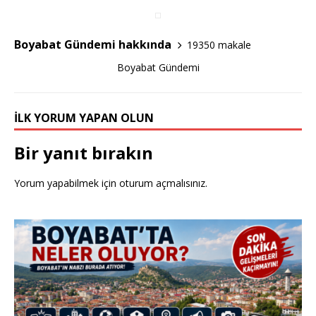
o
o
Boyabat Gündemi hakkında
19350 makale
k
Boyabat Gündemi
İLK YORUM YAPAN OLUN
Bir yanıt bırakın
Yorum yapabilmek için
oturum açmalısınız
.