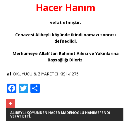
Hacer Hanım
vefat etmiştir.
Cenazesi Alibeyli köyünde ikindi namazı sonrası
defnedildi.
Merhumeye Allah’tan Rahmet Ailesi ve Yakınlarına
Başsağlığı Dileriz.
OKUYUCU & ZİYARETCİ KİŞİ -(
275
F
T
S
a
w
h
c
it
ar
e
te
e
ALIBEYLI KÖYÜNDEN HACER MADENOĞLU HANIMEFENDI
VEFAT ETTI.
b
r