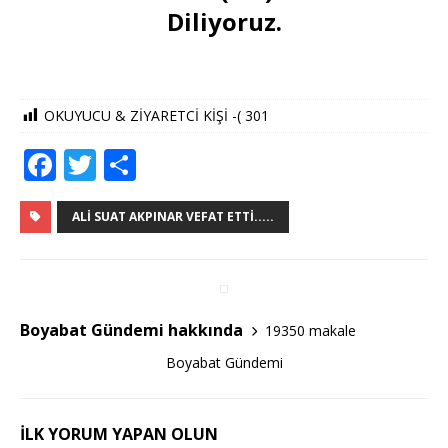
Diliyoruz.
OKUYUCU & ZİYARETCİ KİŞİ -(
301
F
T
S
a
w
h
c
it
ar
ALI SUAT AKPINAR VEFAT ETTI.....
e
te
e
b
r
o
Boyabat Gündemi hakkında
19350 makale
o
Boyabat Gündemi
k
İLK YORUM YAPAN OLUN