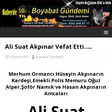
Ali Suat Akpınar Vefat Etti…..
8 Şubat 2017
Boyabat Gündemi
Merhum Ormancı Hüseyin Akpınarın
Kardeşi,Emekli Polis Memuru Oğuz
Alper,Şoför Namık ve Hasan Akpınarın
Amcaları
Ali Suat