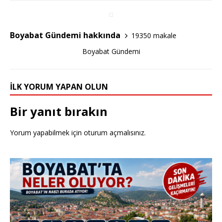
o
o
Boyabat Gündemi hakkında
19350 makale
k
Boyabat Gündemi
İLK YORUM YAPAN OLUN
Bir yanıt bırakın
Yorum yapabilmek için
oturum açmalısınız
.