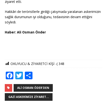
ziyaret etti.
Hakkâri de teröristlerle girdiği çatışmada yaralanan askerimizin
sağlık durumunun iyi olduğunu, tedavisinin devam ettiğini
söyledi.
Haber: Ali Osman Önder
OKUYUCU & ZİYARETCİ KİŞİ -(
348
F
T
S
a
w
h
c
it
ar
ALI OSMAN ÖDER'DEN
e
te
e
GAZI ASKERIMIZE ZIYARET...
b
r