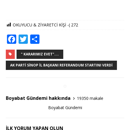
OKUYUCU & ZİYARETCİ KİŞİ -(
272
F
T
S
a
w
h
c
it
ar
" KARARIMIZ EVET"....
e
te
e
AK PARTI SINOP İL BAŞKANI REFERANDUM STARTINI VERDI
b
r
o
o
Boyabat Gündemi hakkında
19350 makale
k
Boyabat Gündemi
İLK YORUM YAPAN OLUN