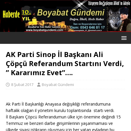
AK Parti Sinop İl Başkanı Ali
Çöpçü Referandum Startını Verdi,
” Kararımız Evet”….
8 Şubat 2017
Boyabat Gündemi
Ak Parti İl Başkanlığı Anayasa değişikliği referandumuna
haftalık olağan il yönetim kurulu toplantısında startı verdi.
İl Başkanı Çöpcü Referandumun ülke için önemine değindi 15
Temmuz ve benzeri darbe girişimlerinin yaşanmaması ve
ülkede siyasi istikrarın oluşması için her vatan evladının bu