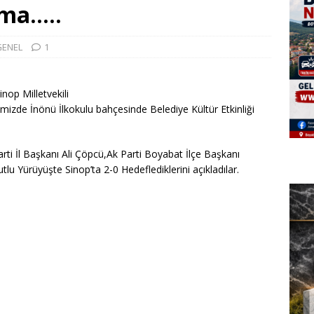
ma…..
GENEL
1
inop Milletvekili
mizde İnönü İlkokulu bahçesinde Belediye Kültür Etkinliği
ti İl Başkanı Ali Çöpcü,Ak Parti Boyabat İlçe Başkanı
lu Yürüyüşte Sinop’ta 2-0 Hedeflediklerini açıkladılar.