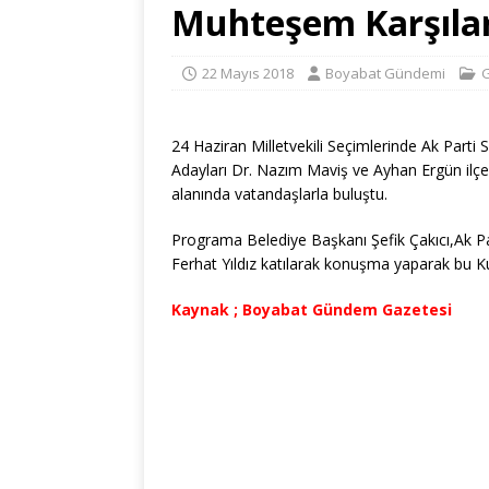
Muhteşem Karşıla
22 Mayıs 2018
Boyabat Gündemi
24 Haziran Milletvekili Seçimlerinde Ak Parti S
Adayları Dr. Nazım Maviş ve Ayhan Ergün ilçe
alanında vatandaşlarla buluştu.
Programa Belediye Başkanı Şefik Çakıcı,Ak Par
Ferhat Yıldız katılarak konuşma yaparak bu Kut
Kaynak ; Boyabat Gündem Gazetesi