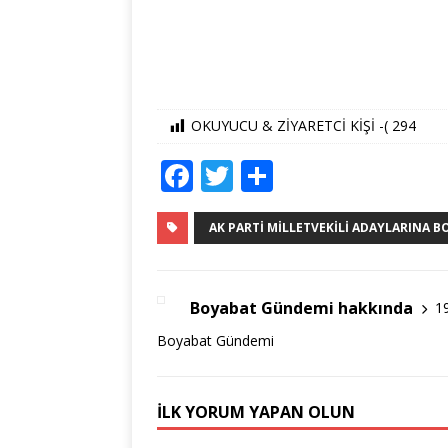
OKUYUCU & ZİYARETCİ KİŞİ -(
294
F
T
S
a
w
h
c
it
ar
AK PARTI MILLETVEKILI ADAYLARINA B
e
te
e
b
r
Boyabat Gündemi hakkında
1
o
Boyabat Gündemi
o
k
İLK YORUM YAPAN OLUN