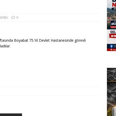
GENEL
0
ftasında Boyabat 75.Yıl Devlet Hastanesinde görevli
adılar.