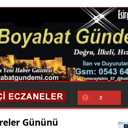
2
reler Gününü