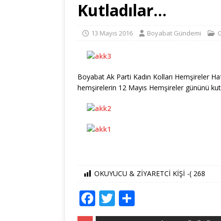
Kutladılar…
13 Mayıs 2016
Boyabat Gündemi
Boyabat Ak Parti Kadın Kolları Hemşireler Ha
hemşirelerin 12 Mayıs Hemşireler gününü kutl
OKUYUCU & ZİYARETCİ KİŞİ -(
268
F
T
S
a
w
h