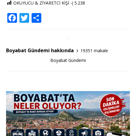
OKUYUCU & ZİYARETCİ KİŞİ -(
5.238
F
T
S
a
w
h
c
it
ar
e
te
e
Boyabat Gündemi hakkında
19351 makale
b
r
Boyabat Gündemi
o
o
k