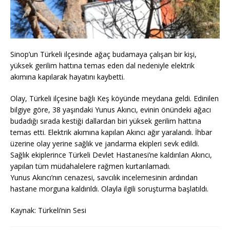
Sinop’un Türkeli ilçesinde ağaç budamaya çalışan bir kişi,
yüksek gerilim hattına temas eden dal nedeniyle elektrik
akımına kapılarak hayatını kaybetti.
Olay, Türkeli ilçesine bağlı Keş köyünde meydana geldi. Edinilen
bilgiye göre, 38 yaşındaki Yunus Akıncı, evinin önündeki ağacı
budadığı sırada kestiği dallardan biri yüksek gerilim hattına
temas etti. Elektrik akımına kapılan Akıncı ağır yaralandı. İhbar
üzerine olay yerine sağlık ve jandarma ekipleri sevk edildi.
Sağlık ekiplerince Türkeli Devlet Hastanesi’ne kaldırılan Akıncı,
yapılan tüm müdahalelere rağmen kurtarılamadı.
Yunus Akıncı’nın cenazesi, savcılık incelemesinin ardından
hastane morguna kaldırıldı. Olayla ilgili soruşturma başlatıldı.
Kaynak: Türkeli’nin Sesi