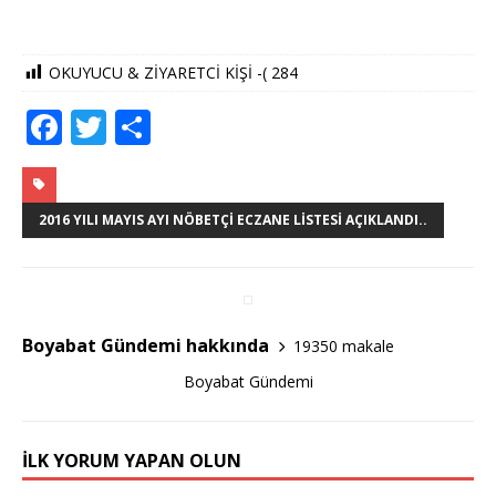
OKUYUCU & ZİYARETCİ KİŞİ -(
284
F
T
S
a
w
h
c
it
ar
e
te
e
2016 YILI MAYIS AYI NÖBETÇI ECZANE LISTESI AÇIKLANDI..
b
r
o
o
Boyabat Gündemi hakkında
19350 makale
k
Boyabat Gündemi
İLK YORUM YAPAN OLUN