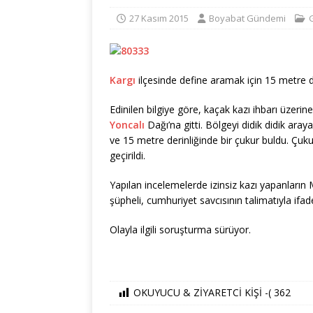
27 Kasım 2015
Boyabat Gündemi
Kargı
ilçesinde define aramak için 15 metre de
Edinilen bilgiye göre, kaçak kazı ihbarı üzerin
Yoncalı
Dağı’na gitti. Bölgeyi didik didik aray
ve 15 metre derinliğinde bir çukur buldu. Çukur
geçirildi.
Yapılan incelemelerde izinsiz kazı yapanların M.
şüpheli, cumhuriyet savcısının talimatıyla ifad
Olayla ilgili soruşturma sürüyor.
OKUYUCU & ZİYARETCİ KİŞİ -(
362