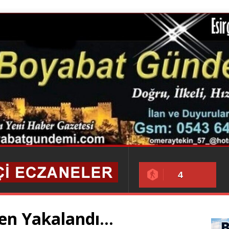
4
ken Yakalandı…