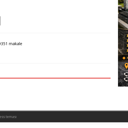
9351 makale
ess teması