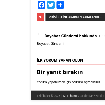
F
T
S
a
w
h
c
it
ar
2 KIŞI DEFINE ARARKEN YAKALANDI...
e
te
e
b
r
Boyabat Gündemi hakkında
1
o
Boyabat Gündemi
o
k
İLK YORUM YAPAN OLUN
Bir yanıt bırakın
Yorum yapabilmek için
oturum açmalısınız
.
Telif hakkı © 2026 |
MH Themes
tarafından WordPr