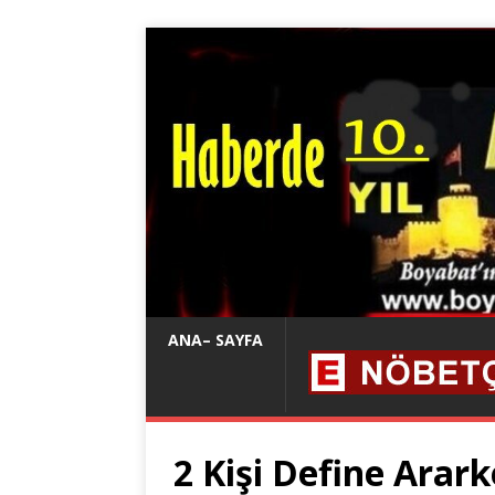
ANA– SAYFA
2 Kişi Define Arar