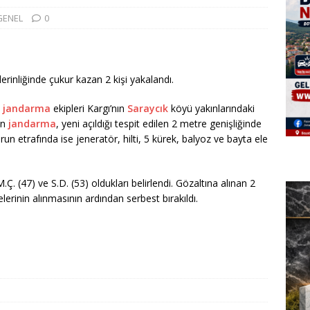
GENEL
0
rinliğinde çukur kazan 2 kişi yakalandı.
e
jandarma
ekipleri Kargı’nın
Saraycık
köyü yakınlarındaki
an
jandarma
, yeni açıldığı tespit edilen 2 metre genişliğinde
un etrafında ise jeneratör, hilti, 5 kürek, balyoz ve bayta ele
Ç. (47) ve S.D. (53) oldukları belirlendi. Gözaltına alınan 2
elerinin alınmasının ardından serbest bırakıldı.