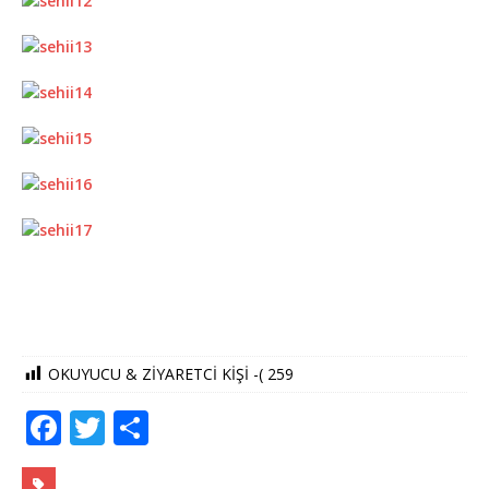
OKUYUCU & ZİYARETCİ KİŞİ -(
259
F
T
S
a
w
h