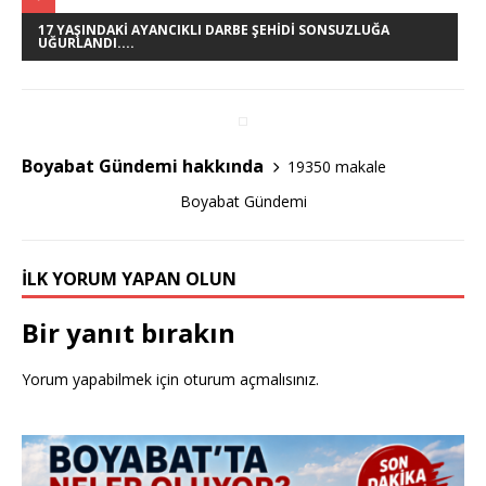
c
it
ar
e
te
e
17 YAŞINDAKI AYANCIKLI DARBE ŞEHIDI SONSUZLUĞA
UĞURLANDI....
b
r
o
o
Boyabat Gündemi hakkında
19350 makale
k
Boyabat Gündemi
İLK YORUM YAPAN OLUN
Bir yanıt bırakın
Yorum yapabilmek için
oturum açmalısınız
.