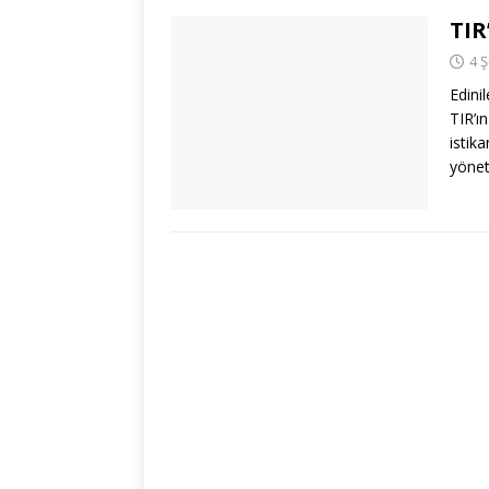
TIR
4 
Edini
TIR’ı
istik
yönet