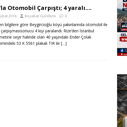
’la Otomobil Çarpıştı; 4 yaralı….
Şubat 2016
Boyabat Gündemi
0
len bilgilere göre Beygircioğlu köyü yakınlarında otomobil ile
n çarpışmasısonucu 4 kişi yaralandı. Rize’den İstanbul
ametine seyir halinde olan 40 yaşındaki Ender Çolak
imindeki 53 K 5561 plakalı TIR ile
[…]