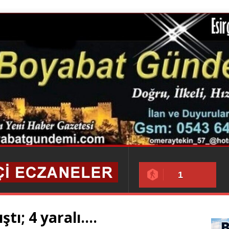
1
ştı; 4 yaralı….